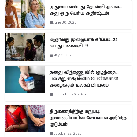
முதுமை என்பது தோல்வி அல்ல…
அது ஒரு பெரிய அதிர்ஷ்டம்!
June 30, 2026
ஆறாவது முறையாக கர்ப்பம்…22
வயது மனைவி…!!!
May 31, 2026
தனது விந்தணுவில் குழந்தை….
பல சலுகை; இளம் பெண்களை
அழைக்கும் உலகப் பிரபலம்!
December 26, 2025
திருமணத்திற்கு மறுப்பு;
அண்ணியாரின் செயலால் அதிர்ந்த
குடும்பம்!
October 22, 2025