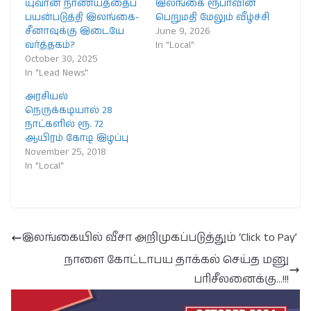
யுவான் நாணயத்தைப்
இலங்கை ரூபாவின்
பயன்படுத்தி இலங்கை-
பெறுமதி மேலும் வீழ்ச்சி
சீனாவுக்கு இடையே
June 9, 2026
வர்த்தகம்?
In "Local"
October 30, 2025
In "Lead News"
அரசியல்
நெருக்கடியால் 28
நாட்களில் ரூ. 72
ஆயிரம் கோடி இழப்பு
November 25, 2018
In "Local"
இலங்கையில் வீசா அறிமுகப்படுத்தும் ‘Click to Pay’
நாளை கோட்டாபய தாக்கல் செய்த மனு
பரிசீலனைக்கு…!!!