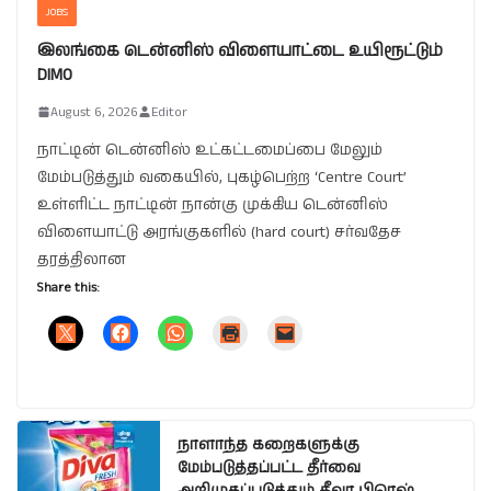
JOBS
இலங்கை டென்னிஸ் விளையாட்டை உயிரூட்டும்
DIMO
August 6, 2026
Editor
நாட்டின் டென்னிஸ் உட்கட்டமைப்பை மேலும்
மேம்படுத்தும் வகையில், புகழ்பெற்ற ‘Centre Court’
உள்ளிட்ட நாட்டின் நான்கு முக்கிய டென்னிஸ்
விளையாட்டு அரங்குகளில் (hard court) சர்வதேச
தரத்திலான
Share this:
நாளாந்த கறைகளுக்கு
மேம்படுத்தப்பட்ட தீர்வை
அறிமுகப்படுத்தும் தீவா பிரெஷ்