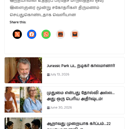
இந்தியாவின் உத்தரப் பிரதேச மாநிலத்தில் ஒரே
இளைஞரை மூன்று சகோதரிகள் திருமணம்
செய்துகொண்டதாக வெளியான
Share this:
Jurassic Park பட நடிகர் காலமானார்
July 13, 2026
முதுமை என்பது தோல்வி அல்ல…
அது ஒரு பெரிய அதிர்ஷ்டம்!
June 30, 2026
ஆறாவது முறையாக கர்ப்பம்…22