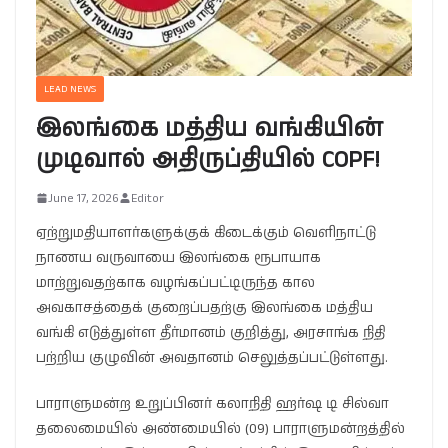
LEAD NEWS
இலங்கை மத்திய வங்கியின்
முடிவால் அதிருப்தியில் COPF!
June 17, 2026
Editor
ஏற்றுமதியாளர்களுக்குக் கிடைக்கும் வெளிநாட்டு
நாணய வருவாயை இலங்கை ரூபாயாக
மாற்றுவதற்காக வழங்கப்பட்டிருந்த கால
அவகாசத்தைக் குறைப்பதற்கு இலங்கை மத்திய
வங்கி எடுத்துள்ள தீர்மானம் குறித்து, அரசாங்க நிதி
பற்றிய குழுவின் அவதானம் செலுத்தப்பட்டுள்ளது.
பாராளுமன்ற உறுப்பினர் கலாநிதி ஹர்ஷ டி சில்வா
தலைமையில் அண்மையில் (09) பாராளுமன்றத்தில்