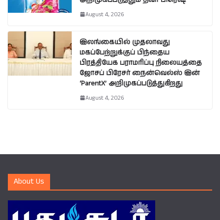
August 4, 2026
இலங்கையில் முதலாவது
மகப்பேற்றுக்குப் பிந்தைய
பிரத்தியேக பராமரிப்பு நிலையத்தை
ஜோசப் பிரேசர் நைன்வெல்ஸ் இன்
‘ParentX’ அறிமுகப்படுத்துகிறது
August 4, 2026
About Us