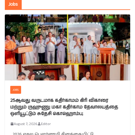
Jobs
JOBS
25ஆவது வருடமாக கதிர்காமம் கிரி விகாரை
மற்றும் ருஹுணு மகா கதிர்காம தேவாலயத்தை
ஒளியூட்டும் சுதேசி கொஹொம்ப;
August 7, 2026
Editor
2026 எசல பௌர்ணமி தினத்தையிட்டு,