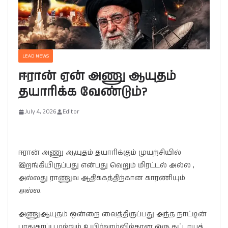
LEAD NEWS
ஈரான் ஏன் அணு ஆயுதம்
தயாரிக்க வேண்டும்?
July 4, 2026
Editor
ஈரான் அணு ஆயுதம் தயாரிக்கும் முயற்சியில்
இறங்கியிருப்பது என்பது வெறும் மிரட்டல் அல்ல ,
அல்லது ராணுவ ஆதிக்கத்திற்கான காரணியும்
அல்ல.
அணுஆயுதம் ஒன்றை வைத்திருப்பது அந்த நாட்டின்
பாதுகாப்பு மற்றும் உயிர்வாழ்விற்கான ஒரு கட்டாயத்