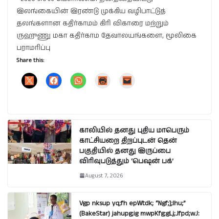
இலங்கையின் இரண்டு முக்கிய வழிபாட்டுத்
தலங்களான கதிர்காமம் கிரி விகாரை மற்றும்
ருஹுணு மகா கதிர்காம தேவாலயங்களை, மூலிகை
பராமரிப்பு
Share this:
காலியில் தனது புதிய மாபெரும்
காட்சியறை திறப்புடன் தென்
பகுதியில் தனது இருப்பை
விரிவுபடுத்தும் ‘பெஷன் பக்’
August 7, 2026
Vgp nksup yq;fh epWtdk; “Ngf;];lhu;”
(BakeStar) jahupg;ig mwpKfg;gLj;Jfpd;wJ: