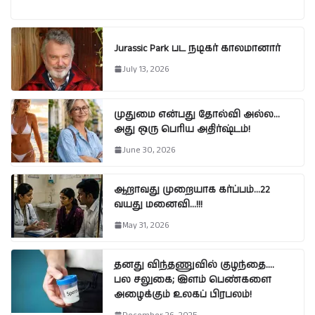
Jurassic Park பட நடிகர் காலமானார்
July 13, 2026
முதுமை என்பது தோல்வி அல்ல…
அது ஒரு பெரிய அதிர்ஷ்டம்!
June 30, 2026
ஆறாவது முறையாக கர்ப்பம்…22
வயது மனைவி…!!!
May 31, 2026
தனது விந்தணுவில் குழந்தை….
பல சலுகை; இளம் பெண்களை
அழைக்கும் உலகப் பிரபலம்!