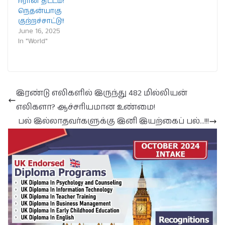
ஈரான் திட்டம்!
நெதன்யாகு
குற்றச்சாட்டு!!
June 16, 2025
In "World"
இரண்டு எலிகளில் இருந்து 482 மில்லியன்
எலிகளா? ஆச்சரியமான உண்மை!
பல் இல்லாதவர்களுக்கு இனி இயற்கைப் பல்…!!!