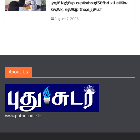
,yq;if Ngf;fup cupikahsu;fSf;fhd xU eilKiw
kw;Wk; ngWkjp tha;e;j jPu;T
August 7, 2026
About Us
www.puthusudar.lk