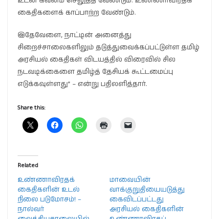
உடன் கவனம் செலுத்த வேண்டும். உண்ணாவிரதக்
கைதிகளைக் காப்பாற்ற வேண்டும்.
இதேவேளை, நாட்டின் அனைத்து
சிறைச்சாலைகளிலும் தடுத்துவைக்கப்பட்டுள்ள தமிழ்
அரசியல் கைதிகள் விடயத்தில் விரைவில் சில
நடவடிக்கைளை தமிழ்த் தேசியக் கூட்டமைப்பு
எடுக்கவுள்ளது” – என்று பதிலளித்தார்.
Share this:
Related
உண்ணாவிரதக்
மாவையின்
கைதிகளின் உடல்
வாக்குறுதியையடுத்து
நிலை படுமோசம்! –
கைவிடப்பட்டது
நால்வர்
அரசியல் கைதிகளின்
வைத்தியசாலையில்
உண்ணாவிரதப்