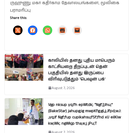
ருஹுணு மகா கதிர்காம தேவாலயங்களை, மூலிகை
பராமரிப்பு
Share this:
காலியில் தனது புதிய மாபெரும்
காட்சியறை திறப்புடன் தென்
பகுதியில் தனது இருப்பை
விரிவுபடுத்தும் ‘பெஷன் பக்’
August 7, 2026
Vgp nksup yq;fh epWtdk; “Ngf;];lhu;”
(BakeStar) jahupg;ig mwpKfg;gLj;Jfpd;wJ:
,yq;if Ngf;fup cupikahsu;fSf;fhd xU eilKiw
kw;Wk; ngWkjp tha;e;j jPu;T
August 7, 2026