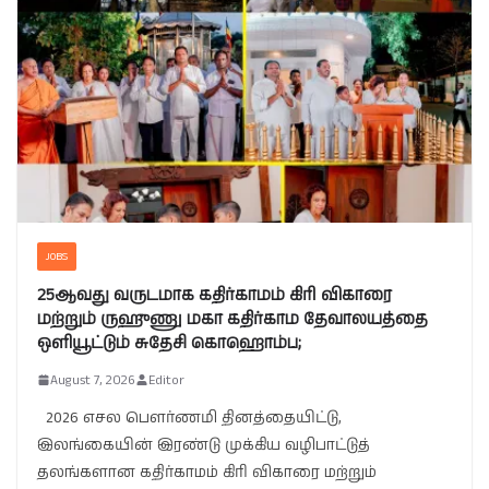
JOBS
25ஆவது வருடமாக கதிர்காமம் கிரி விகாரை
மற்றும் ருஹுணு மகா கதிர்காம தேவாலயத்தை
ஒளியூட்டும் சுதேசி கொஹொம்ப;
August 7, 2026
Editor
2026 எசல பௌர்ணமி தினத்தையிட்டு,
இலங்கையின் இரண்டு முக்கிய வழிபாட்டுத்
தலங்களான கதிர்காமம் கிரி விகாரை மற்றும்