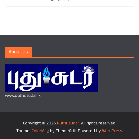
About Us
www.puthusudar.lk
Copyright © 2026
Puthusudar
. All rights reserved.
Theme:
ColorMag
by ThemeGrill. Powered by
WordPress
.