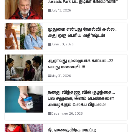
Jurassic Park பட நடிகர் காலமானார்
July 13, 2026
முதுமை என்பது தோல்வி அல்ல…
அது ஒரு பெரிய அதிர்ஷ்டம்!
June 30, 2026
ஆறாவது முறையாக கர்ப்பம்…22
வயது மனைவி…!!!
May 31, 2026
தனது விந்தணுவில் குழந்தை….
பல சலுகை; இளம் பெண்களை
அழைக்கும் உலகப் பிரபலம்!
December 26, 2025
திருமணத்திற்கு மறுப்பு;