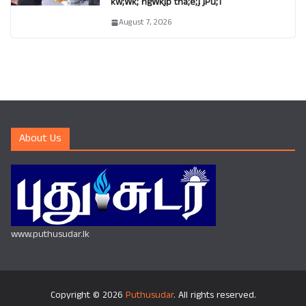
kw;Wk; ngWkjp tha;e;j jPu;T
August 7, 2026
About Us
www.puthusudar.lk
Copyright © 2026
Puthusudar
. All rights reserved.