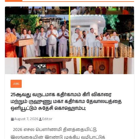
JOBS
25ஆவது வருடமாக கதிர்காமம் கிரி விகாரை
மற்றும் ருஹுணு மகா கதிர்காம தேவாலயத்தை
ஒளியூட்டும் சுதேசி கொஹொம்ப;
August 7, 2026
Editor
2026 எசல பௌர்ணமி தினத்தையிட்டு,
இலங்கையின் இரண்டு முக்கிய வழிபாட்டுத்