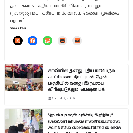
தலங்களான கதிர்காமம் கிரி விகாரை மற்றும்
ருஹுணு மகா கதிர்காம தேவாலயங்களை, மூலிகை
பராமரிப்பு
Share this:
காலியில் தனது புதிய மாபெரும்
காட்சியறை திறப்புடன் தென்
பகுதியில் தனது இருப்பை
விரிவுபடுத்தும் ‘பெஷன் பக்’
August 7, 2026
Vgp nksup yq;fh epWtdk; “Ngf;];lhu;”
(BakeStar) jahupg;ig mwpKfg;gLj;Jfpd;wJ:
,yq;if Ngf;fup cupikahsu;fSf;fhd xU eilKiw