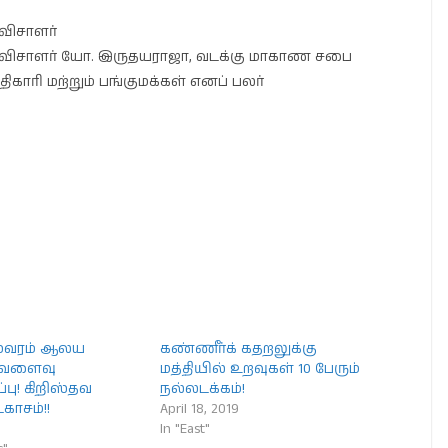
தவிசாளர்
ை தவிசாளர் யோ. இருதயராஜா, வடக்கு மாகாண சபை
ிகாரி மற்றும் பங்குமக்கள் எனப் பலர்
ீஸ்வரம் ஆலய
கண்ணீர்க் கதறலுக்கு
ி வளைவு
மத்தியில் உறவுகள் 10 பேரும்
்பு! கிறிஸ்தவ
நல்லடக்கம்!
காசம்!!
April 18, 2019
In "East"