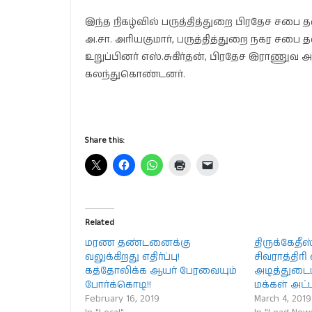
இந்த நிகழ்வில் பருத்தித்துறை பிரதேச சபை 
அ.சா. அரியகுமார், பருத்தித்துறை நகர சப
உறுப்பினர் எஸ்.சுகிர்தன், பிரதேச இராணுவ அத
கலந்துகொண்டனர்.
Share this:
Related
மரண தண்டனைக்கு
திருக்கேத
வலுக்கிறது எதிர்ப்பு!
சிவராத்திர
கத்தோலிக்க ஆயர் பேரவையும்
அடித்துடைப
போர்க்கொடி!!
மக்கள் அட்ட
February 16, 2019
March 4, 2019