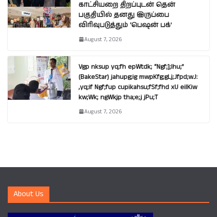
காட்சியறை திறப்புடன் தென்
பகுதியில் தனது இருப்பை
விரிவுபடுத்தும் ‘பெஷன் பக்’
August 7, 2026
Vgp nksup yq;fh epWtdk; “Ngf;];lhu;”
(BakeStar) jahupg;ig mwpKfg;gLj;Jfpd;wJ:
,yq;if Ngf;fup cupikahsu;fSf;fhd xU eilKiw
kw;Wk; ngWkjp tha;e;j jPu;T
August 7, 2026
About Us