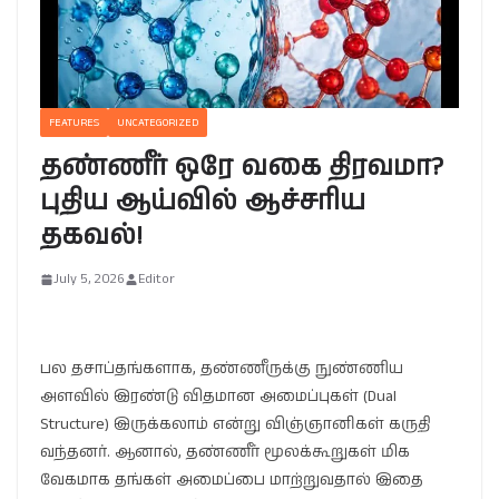
FEATURES
UNCATEGORIZED
தண்ணீர் ஒரே வகை திரவமா?
புதிய ஆய்வில் ஆச்சரிய
தகவல்!
July 5, 2026
Editor
பல தசாப்தங்களாக, தண்ணீருக்கு நுண்ணிய
அளவில் இரண்டு விதமான அமைப்புகள் (Dual
Structure) இருக்கலாம் என்று விஞ்ஞானிகள் கருதி
வந்தனர். ஆனால், தண்ணீர் மூலக்கூறுகள் மிக
வேகமாக தங்கள் அமைப்பை மாற்றுவதால் இதை