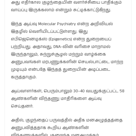
அது எதிர்கால குழந்தையின் வளர்ச்சியை பாதிக்கும்
வாய்ப்பு இருக்கலாம் என்றும் சுட்டிக்காட்டுகிறது.
இந்த ஆய்வு Molecular Psychiatry என்ற அறிவியல்
இதழில் வெளியிடப்பட்டுள்ளது. இது
எபிஜெனெடிக்ஸ் (Epigenetics) என்ற துறையைப்
பற்றியது. அதாவது, DNA-வின் வரிசை மாறாமல்
இருந்தாலும், சுற்றுச்சூழல் மற்றும் வாழ்க்கை
அனுபவங்கள் மரபணுக்களின் செயல்பாட்டை மாற்ற
முடியும் என்பதே இந்தத் துறையின் அடிப்படை
கருத்தாகும்.
ஆய்வாளர்கள், பெரும்பாலும் 30–40 வயதுக்குட்பட்ட 58
ஆண்களின் விந்தணு மாதிரிகளை ஆய்வு
செய்தனர்.
அதில், குழந்தைப் பருவத்தில் அதிக மனஅழுத்தத்தை
அனுபவித்ததாக கூறிய ஆண்களின்
விந்தணுக்களில், குறைந்த மனஅழுத்தம்