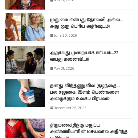
July 13, 2026
முதுமை என்பது தோல்வி அல்ல…
அது ஒரு பெரிய அதிர்ஷ்டம்!
June 30, 2026
ஆறாவது முறையாக கர்ப்பம்…22
வயது மனைவி…!!!
May 31, 2026
தனது விந்தணுவில் குழந்தை….
பல சலுகை; இளம் பெண்களை
அழைக்கும் உலகப் பிரபலம்!
December 26, 2025
திருமணத்திற்கு மறுப்பு;
அண்ணியாரின் செயலால் அதிர்ந்த