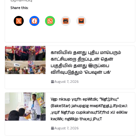
Share this:
காலியில் தனது புதிய மாபெரும்
காட்சியறை திறப்புடன் தென்
பகுதியில் தனது இருப்பை
விரிவுபடுத்தும் ‘பெஷன் பக்’
August 7, 2026
Vgp nksup yq;fh epWtdk; “Ngf;];lhu;”
(BakeStar) jahupg;ig mwpKfg;gLj;Jfpd;wJ:
,yq;if Ngf;fup cupikahsu;fSf;fhd xU eilKiw
kw;Wk; ngWkjp tha;e;j jPu;T
August 7, 2026