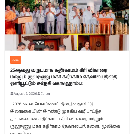
JOBS
25ஆவது வருடமாக கதிர்காமம் கிரி விகாரை
மற்றும் ருஹுணு மகா கதிர்காம தேவாலயத்தை
ஒளியூட்டும் சுதேசி கொஹொம்ப;
August 7, 2026
Editor
2026 எசல பௌர்ணமி தினத்தையிட்டு,
இலங்கையின் இரண்டு முக்கிய வழிபாட்டுத்
தலங்களான கதிர்காமம் கிரி விகாரை மற்றும்
ருஹுணு மகா கதிர்காம தேவாலயங்களை, மூலிகை
பராமரிப்பு