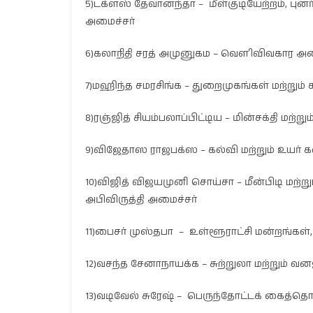
5)டக்ளஸ் தேவானந்தா – மீள்குடியேற்றம், புனர
அமைச்சர்
6)கலாநிதி சரத் அமுனுகம – வௌிவிவகார அம
7)மஹிந்த சமரசிங்க – துறைமுகங்கள் மற்றும்
8)ரஞ்ஜித் சியம்பலாப்பிட்டிய – மின்சக்தி மற்றும
9)விஜேதாஸ ராஜபக்ஸ – கல்வி மற்றும் உயர் க
10)விஜித் விஜயமுனி சொய்சா – மீன்பிடி மற்று
அபிவிருத்தி அமைச்சர்
11)பைசர் முஸ்தபா – உள்ளூராட்சி மன்றங்கள
12)வசந்த சேனாநாயக்க – சுற்றுலா மற்றும் வ
13)வடிவேல் சுரேஷ் – பெருந்தோட்டக் கைத்த