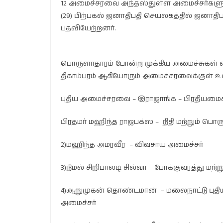
12 அமைச்சரவை அந்தஸ்துள்ள அமைச்சர்களும்
(29) பிற்பகல் ஜனாதிபதி செயலகத்தில் ஜனா
பதவியேற்றனர்.
பொருளாதாரம் போன்ற முக்கிய அமைச்சுகள் 
திகாம்பரம் ஆகியோரும் அமைச்சரவைக்குள் உள
புதிய அமைச்சரவை – இராஜாங்க – பிரதியமைச்
பிரதமர் மஹிந்த ராஜபக்ஸ – நிதி மற்றும் ப
2)மஹிந்த அமரவீர – விவசாய அமைச்சர்
3)நிமல் சிறிபாலடி சில்வா – போக்குவரத்து ம
4)ஆறுமுகன் தொண்டமான் – மலைநாட்டு புதிய க
அமைச்சர்