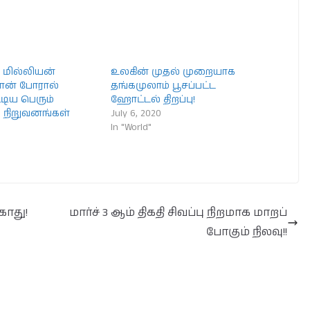
 மில்லியன்
உலகின் முதல் முறையாக
ான் போரால்
தங்கமுலாம் பூசப்பட்ட
டிய பெரும்
ஹோட்டல் திறப்பு!
நிறுவனங்கள்
July 6, 2020
In "World"
காது!
மார்ச் 3 ஆம் திகதி சிவப்பு நிறமாக மாறப்
போகும் நிலவு!!