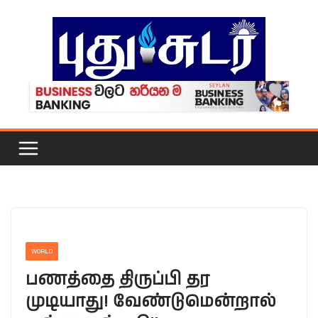
Skip
to
content
WORLD
பணத்தை திருப்பி தர
முடியாது! வேண்டுமென்றால்