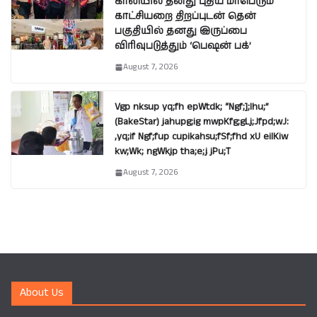
காலியில் தனது புதிய மாபெரும்
காட்சியறை திறப்புடன் தென்
பகுதியில் தனது இருப்பை
விரிவுபடுத்தும் ‘பெஷன் பக்’
August 7, 2026
Vgp nksup yq;fh epWtdk; “Ngf;];lhu;”
(BakeStar) jahupg;ig mwpKfg;gLj;Jfpd;wJ:
,yq;if Ngf;fup cupikahsu;fSf;fhd xU eilKiw
kw;Wk; ngWkjp tha;e;j jPu;T
August 7, 2026
About Us