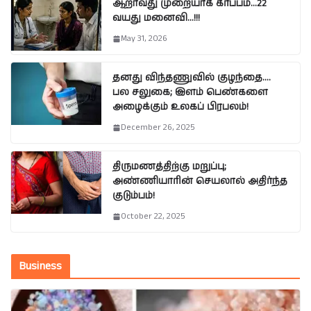
ஆறாவது முறையாக கர்ப்பம்…22
வயது மனைவி…!!!
May 31, 2026
தனது விந்தணுவில் குழந்தை….
பல சலுகை; இளம் பெண்களை
அழைக்கும் உலகப் பிரபலம்!
December 26, 2025
திருமணத்திற்கு மறுப்பு;
அண்ணியாரின் செயலால் அதிர்ந்த
குடும்பம்!
October 22, 2025
Business