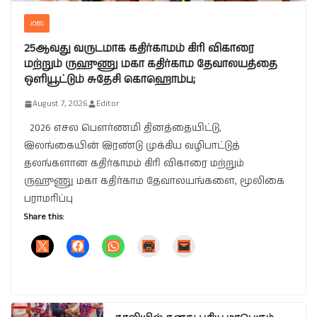
JOBS
25ஆவது வருடமாக கதிர்காமம் கிரி விகாரை
மற்றும் ருஹுணு மகா கதிர்காம தேவாலயத்தை
ஒளியூட்டும் சுதேசி கொஹொம்ப;
August 7, 2026
Editor
2026 எசல பௌர்ணமி தினத்தையிட்டு,
இலங்கையின் இரண்டு முக்கிய வழிபாட்டுத்
தலங்களான கதிர்காமம் கிரி விகாரை மற்றும்
ருஹுணு மகா கதிர்காம தேவாலயங்களை, மூலிகை
பராமரிப்பு
Share this: