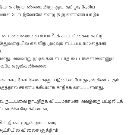
ியாக சிறுபாண்மையிருந்தும், தமிழ்த் தேசிய
கனல் போட்டுவோமே! என்ற ஒரு எண்ணப்பாடும்
பான நிலைமையில் உயர்பீடக் கூட்டங்கைள கூட்டி
இதுவரையில் எவ்வித முடிவும் எட்டப்படாமலேதான்
.
து. அவ்வாறு முடிவுகள் எட்டாத கூட்டங்கள் இன்னும்
துவுமே வலுக்கவில்லை.
 வைக்காத கோரிக்கைகளும் இனி எப்போதுதன் கிடைக்கும்.
ுத்தால் சாணயக்கியமாக சாதிக்க வாய்ப்புள்ளது.
ை, நடப்பவை நாடறிந்த விடயம்தானே! அவற்றை பட்டிலிடத்
ட்டளவில் நோக்கினால்,
யில் திகன முதல் அம்பாறை
ட்சியில் விலைச் சூத்திரம்