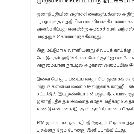
முடிவின் வெளிப்பாடு அடக்கமா
ஜனாதிபதியின் அதிர்ச்சி வைத்தியத்தால் அதி
பரபரப்புக்கு மத்தியில் பல வியாக்கியாணங்க
அலங்கரிப்பது என்கின்ற ஆசைச் சமர், அந்தஸ்
அடித்துக் கொண்டிருக்கின்றது.
இது மட்டுமா! வெள்ளியன்று சிவப்புக் காய்
கொடுக்கும் அதிர்ச்சிகள் ‘கோட்சூட்’ ஐ பல க
அருமையான நாட்டில் அழகான அமைப்பில் இரு 
இவை பொதுப் படையானது, பொதுவாகக் கூறின்
மகுடங்களையெல்லாம் இலகுவாக மாற்றிட இல
சட்டத்தில் இடமுண்டோ என்பதும் நிச்சயமற்
ஜனாதிபதிக்கும் இல்லாத எதேச் அதிகாரம் அத
உண்டு என்பதை இந்த பிரதமர் நியமனம் தெளி
1978 முன்னாள் ஜனாதிபதி ஜே.ஆர். ஜெயவர்த
பூசுகின்ற ஜேம் போன்று இனிப்பாகிவிட்டது.