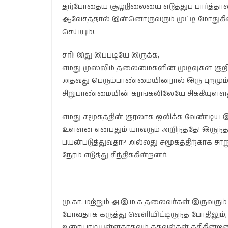
தற்போதைய சூழ்நிலையை எடுத்துப் பார்த்தால், 
ஆவேசத்தால் இன்னொருவரும் முட்டி மோதுகி
செய்யும்!.
சரி! இது இப்படியே இருக்க,
எமது முஸ்லிம் தலைமைகளின் முடிவுகள் குற
அதவது பெரும்பாண்மையினரால் இரு புறமும் 
சிறுபாண்மையின் கரங்கலிலேயே சிக்கியுள்ளது.
எமது சமூகத்தின் குரலாக ஒலிக்க வேண்டிய 
உள்ளன என்பதும் யாவரும் அறிந்ததே! இருந்
பயன்படுத்துவதா? அல்லது சமூகத்திற்காக சாற
நேரம் எடுத்து சிந்திக்கின்றனர்.
மு.கா. மற்றும் அ.இ.ம.க தலைவர்கள் இருவரும்
போவதாக கருத்து வெளியிட்டிருந்த போதிலும்
உரையாடியுள்ளதாகவும் தகவல்கள் கசிகின்ற