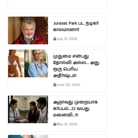
Jurassic Park பட நடிகர்
காலமானார்
July 13, 2026
முதுமை என்பது
தோல்வி அல்ல… அது
ஒரு பெரிய
அதிர்ஷ்டம்!
June 30, 2026
ஆறாவது முறையாக
கர்ப்பம்…22 வயது
மனைவி…!!!
May 31, 2026