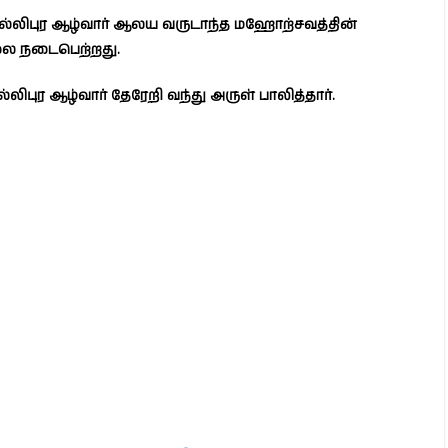
ரீ வல்லிபுர ஆழ்வார் ஆலய வருடாந்த மஹோற்சவத்தின்
ாலை நடைபெற்றது.
ிபுர ஆழ்வார் தேரேறி வந்து அருள் பாலித்தார்.