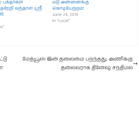
 பக்தர்கள்
மடு அன்னைக்கு
ேரேறி வந்தாள் ஸ்ரீ
கொடியேற்றம்!
ி!
June 24, 2019
In "Local"
s"
்டு
மேத்யூஸ் இன் தலைமை பறந்தது; அணிக்கு
ா
தலைவராக தினேஷ் சந்திமல்