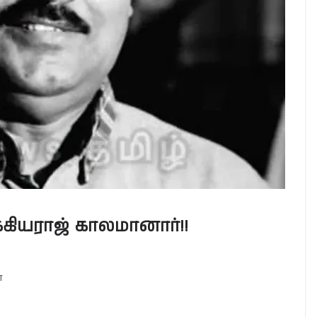
க்கியராஜ் காலமானார்!!
ன