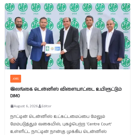
JOBS
இலங்கை டென்னிஸ் விளையாட்டை உயிரூட்டும்
DIMO
August 6, 2026
Editor
நாட்டின் டென்னிஸ் உட்கட்டமைப்பை மேலும்
மேம்படுத்தும் வகையில், புகழ்பெற்ற ‘Centre Court’
உள்ளிட்ட நாட்டின் நான்கு முக்கிய டென்னிஸ்