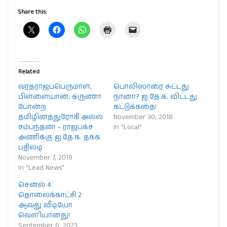
Share this:
Related
வரதராஜப்பெருமாள்,
பொலிஸாரை சுட்டது
பிள்ளையான், கருணா
நானா? ஐ.தே.க. விட்டது
போன்ற
கட்டுக்கதை!
தமிழினத்துரோகி அல்ல
November 30, 2018
சம்பந்தன்! – ராஜபக்ச
In "Local"
அணிக்கு ஐ.தே.க. தக்க
பதிலடி
November 7, 2019
In "Lead News"
செனல் 4
தொலைக்காட்சி 2
ஆவது வீடியோ
வௌியானது!
September 6, 2023