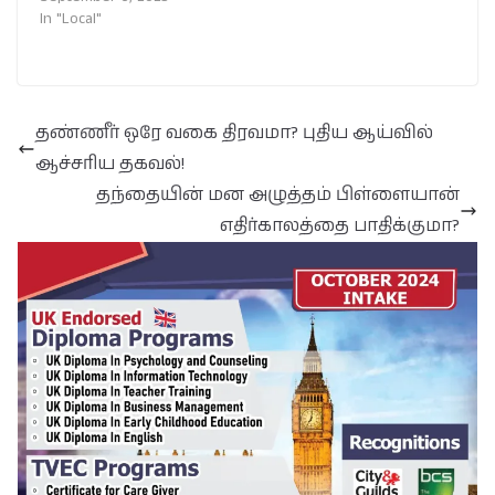
In "Local"
தண்ணீர் ஒரே வகை திரவமா? புதிய ஆய்வில்
ஆச்சரிய தகவல்!
தந்தையின் மன அழுத்தம் பிள்ளையான்
எதிர்காலத்தை பாதிக்குமா?