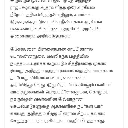
இருவரும் முன்னாள் ஜனாதிபதி மஹிந்த
ராஜபக்ஷவுக்கு ஆதரவளித்த ஒரே அரசியல்
நீரோட்டத்தில் இருந்தபோதிலும், அவர்கள்
இருவருக்கும் இடையில் நீண்டகால அரசியல்
பகைமை நிலவி வந்தமை அரசியல் அரங்கில்
அனைவரும் அறிந்ததேயாகும்.
​இதேவேளை, பிள்ளையான் தரப்பினரால்
பொலன்னறுவை வெலிகந்த பகுதியில்
நடத்தப்பட்டதாகக் கூறப்படும் சித்திரவதை முகாம்
ஒன்று குறித்தும் குற்றப்புலனாய்வுத் திணைக்களம்
தற்போது விரிவான விசாரணைகளை
ஆரம்பித்துள்ளது. இது தொடர்பாக மேலும் பலரிடம்
வாக்குமூலங்கள் பெறப்பட்டுள்ளதுடன், கொழும்பு
நகருக்குள் அவர்களின் இவ்வாறான
செயல்பாடுகளுக்கு ஆதரவளித்த நபர்கள் யார்
என்பது குறித்தும் சிஐடியினரால் சிறப்பு கவனம்
செலுத்தப்பட்டு வருகின்றமை குறிப்பிடத்தக்கது.