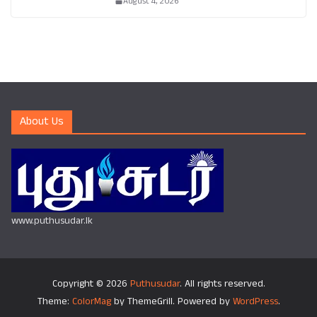
August 4, 2026
About Us
www.puthusudar.lk
Copyright © 2026
Puthusudar
. All rights reserved.
Theme:
ColorMag
by ThemeGrill. Powered by
WordPress
.