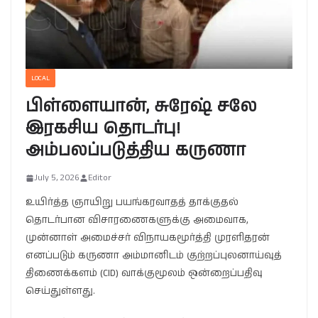
LOCAL
பிள்ளையான், சுரேஷ் சலே
இரகசிய தொடர்பு!
அம்பலப்படுத்திய கருணா
July 5, 2026
Editor
உயிர்த்த ஞாயிறு பயங்கரவாதத் தாக்குதல்
தொடர்பான விசாரணைகளுக்கு அமைவாக,
முன்னாள் அமைச்சர் விநாயகமூர்த்தி முரளிதரன்
எனப்படும் கருணா அம்மானிடம் குற்றப்புலனாய்வுத்
திணைக்களம் (CID) வாக்குமூலம் ஒன்றைப்பதிவு
செய்துள்ளது.