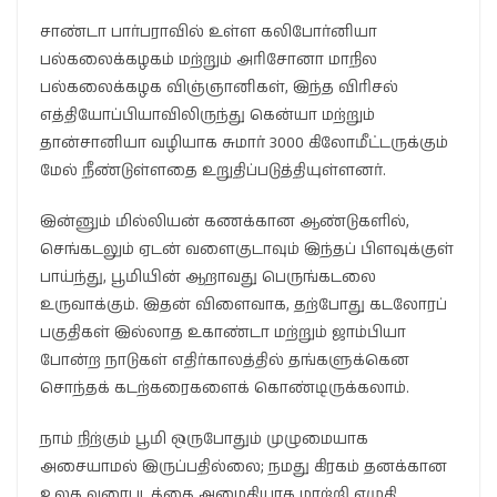
சாண்டா பார்பராவில் உள்ள கலிபோர்னியா
பல்கலைக்கழகம் மற்றும் அரிசோனா மாநில
பல்கலைக்கழக விஞ்ஞானிகள், இந்த விரிசல்
எத்தியோப்பியாவிலிருந்து கென்யா மற்றும்
தான்சானியா வழியாக சுமார் 3000 கிலோமீட்டருக்கும்
மேல் நீண்டுள்ளதை உறுதிப்படுத்தியுள்ளனர்.
இன்னும் மில்லியன் கணக்கான ஆண்டுகளில்,
செங்கடலும் ஏடன் வளைகுடாவும் இந்தப் பிளவுக்குள்
பாய்ந்து, பூமியின் ஆறாவது பெருங்கடலை
உருவாக்கும். இதன் விளைவாக, தற்போது கடலோரப்
பகுதிகள் இல்லாத உகாண்டா மற்றும் ஜாம்பியா
போன்ற நாடுகள் எதிர்காலத்தில் தங்களுக்கென
சொந்தக் கடற்கரைகளைக் கொண்டிருக்கலாம்.
நாம் நிற்கும் பூமி ஒருபோதும் முழுமையாக
அசையாமல் இருப்பதில்லை; நமது கிரகம் தனக்கான
உலக வரைபடத்தை அமைதியாக மாற்றி எழுதி