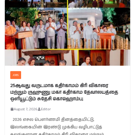
JOBS
25ஆவது வருடமாக கதிர்காமம் கிரி விகாரை
மற்றும் ருஹுணு மகா கதிர்காம தேவாலயத்தை
ஒளியூட்டும் சுதேசி கொஹொம்ப;
August 7, 2026
Editor
2026 எசல பௌர்ணமி தினத்தையிட்டு,
இலங்கையின் இரண்டு முக்கிய வழிபாட்டுத்
தலங்களான கதிர்காமம் கிரி விகாரை மற்றும்