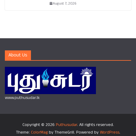
August 7, 2026
About Us
www.puthusudar.lk
Copyright © 2026
Puthusudar
. All rights reserved.
Theme:
ColorMag
by ThemeGrill. Powered by
WordPress
.