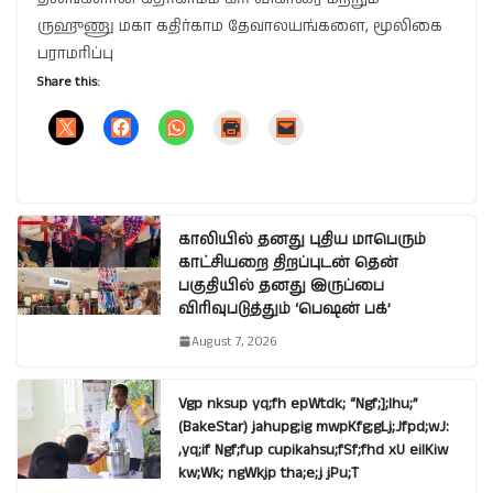
ருஹுணு மகா கதிர்காம தேவாலயங்களை, மூலிகை
பராமரிப்பு
Share this:
காலியில் தனது புதிய மாபெரும்
காட்சியறை திறப்புடன் தென்
பகுதியில் தனது இருப்பை
விரிவுபடுத்தும் ‘பெஷன் பக்’
August 7, 2026
Vgp nksup yq;fh epWtdk; “Ngf;];lhu;”
(BakeStar) jahupg;ig mwpKfg;gLj;Jfpd;wJ:
,yq;if Ngf;fup cupikahsu;fSf;fhd xU eilKiw
kw;Wk; ngWkjp tha;e;j jPu;T