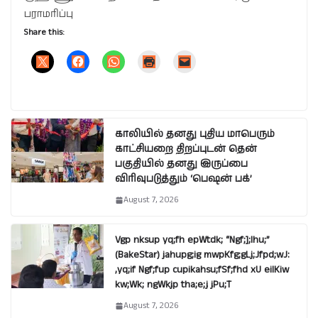
பராமரிப்பு
Share this:
காலியில் தனது புதிய மாபெரும்
காட்சியறை திறப்புடன் தென்
பகுதியில் தனது இருப்பை
விரிவுபடுத்தும் ‘பெஷன் பக்’
August 7, 2026
Vgp nksup yq;fh epWtdk; “Ngf;];lhu;”
(BakeStar) jahupg;ig mwpKfg;gLj;Jfpd;wJ:
,yq;if Ngf;fup cupikahsu;fSf;fhd xU eilKiw
kw;Wk; ngWkjp tha;e;j jPu;T
August 7, 2026