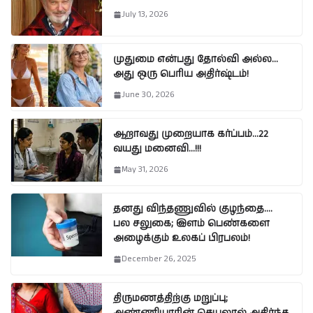
July 13, 2026
முதுமை என்பது தோல்வி அல்ல…
அது ஒரு பெரிய அதிர்ஷ்டம்!
June 30, 2026
ஆறாவது முறையாக கர்ப்பம்…22
வயது மனைவி…!!!
May 31, 2026
தனது விந்தணுவில் குழந்தை….
பல சலுகை; இளம் பெண்களை
அழைக்கும் உலகப் பிரபலம்!
December 26, 2025
திருமணத்திற்கு மறுப்பு;