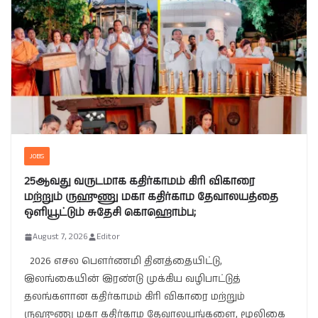
JOBS
25ஆவது வருடமாக கதிர்காமம் கிரி விகாரை
மற்றும் ருஹுணு மகா கதிர்காம தேவாலயத்தை
ஒளியூட்டும் சுதேசி கொஹொம்ப;
August 7, 2026
Editor
2026 எசல பௌர்ணமி தினத்தையிட்டு,
இலங்கையின் இரண்டு முக்கிய வழிபாட்டுத்
தலங்களான கதிர்காமம் கிரி விகாரை மற்றும்
ருஹுணு மகா கதிர்காம தேவாலயங்களை, மூலிகை