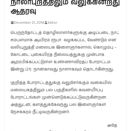
நாலாபுறத்திலும் வலுக்கின்றது
ஆதரவு
December 21, 2018
Editor
பெருந்தோட்டத் தொழிலாளர்களுக்கு அடிப்படை நாட்
சம்பளமாக ஆயிரம் ரூபா வழக்கப்பட வேண்டும் என
வலியுறுத்தி மலையக இளைஞர்களால், கொழும்பு –
கோட்டை புகையிரத நிலையத்துக்கு முன்பாக
ஆரம்பிக்கப்பட்டுள்ள உண்ணாவிரதப் போராட்டம்
இன்று (21) நான்காவது நாளாகவும் தொடர்கின்றது.
குறித்த போராட்டத்துக்கு வலுசேர்க்கும் வகையில்
மலையகத்திலும் பல பகுதிகளில் கவனயீர்ப்பு
போராட்டங்கள் முன்னெடுக்கப்பட்டுவருகின்றன.
அத்துடன், களத்துக்கேவந்து பல இளைஞர்கள்
நேசக்கரம் நீட்டிவருகின்றனர்.
அதே