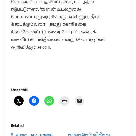
வேளை, உணவுதவிர்ப்பு போராட்டத்தில்
ஈடுபட்டுள்ளவர்களின் உடல்நிலை
மோசமடைந்துவருகின்றது. எனினும், தீர்வு
கிடைக்கும்வரை – தமது கோரிக்கை
நிறைவேற்றப்படும்வரை போராட்டத்தைக்
கைவிடப்போவதில்லை என்று இளைஞர்கள்
அறிவித்துள்ளனர்.
Share this:
Related
5 ஆவது நாளாகவும்
காலக்கெடு விதித்து