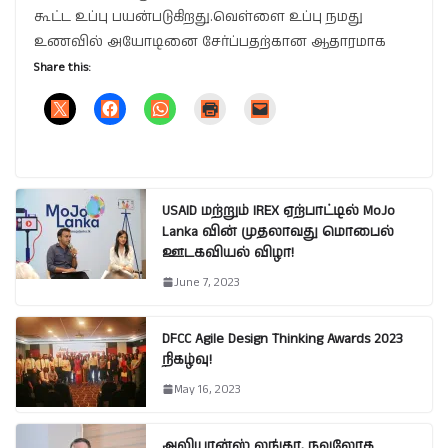
கூட்ட உப்பு பயன்படுகிறது.வெள்ளை உப்பு நமது
உணவில் அயோடினை சேர்ப்பதற்கான ஆதாரமாக
Share this:
USAID மற்றும் IREX ஏற்பாட்டில் MoJo
Lanka வின் முதலாவது மொபைல்
ஊடகவியல் விழா!
June 7, 2023
DFCC Agile Design Thinking Awards 2023
நிகழ்வு!
May 16, 2023
அலியான்ஸ் லங்கா, நவலோக