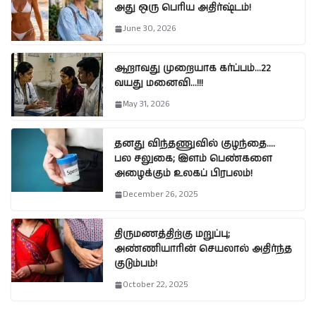
அது ஒரு பெரிய அதிர்ஷ்டம்!
June 30, 2026
ஆறாவது முறையாக கர்ப்பம்…22
வயது மனைவி…!!!
May 31, 2026
தனது விந்தணுவில் குழந்தை….
பல சலுகை; இளம் பெண்களை
அழைக்கும் உலகப் பிரபலம்!
December 26, 2025
திருமணத்திற்கு மறுப்பு;
அண்ணியாரின் செயலால் அதிர்ந்த
குடும்பம்!
October 22, 2025