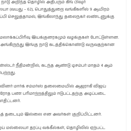
நாடு அறிந்த தொழில் அதிபரும் கிங் பி‌ஷர்
 (வயது – 62), பொதுத்துறை வங்கிகளில் 9 ஆயிரம்
ிருப்பி செலுத்தாமல், இங்கிலாந்து தலைநகர் லண்டனுக்கு
், அமலாக்கப்பிரிவு இயக்குனரகமும் வழக்குகள் போட்டுள்ளன.
ங்கிருந்து இங்கு நாடு கடத்திக்கொண்டு வருவதற்கான
டர் நீதிமன்றில், கடந்த ஆண்டு டிசம்பர் மாதம் 4 ஆம்
ெற்றது.
ுழுவினர் மார்க் சம்மர்ஸ் தலைமையில் ஆஜராகி விஜய்
ரோத பண பரிமாற்றத்திலும் ஈடுபட்டதற்கு அடிப்படை
ாதிட்டனர்.
தத் தடையும் இல்லை என அவர்கள் குறிப்பிட்டனர்.
ல்லையா தரப்பு வக்கீல்கள், தொழிலில் ஏற்பட்ட