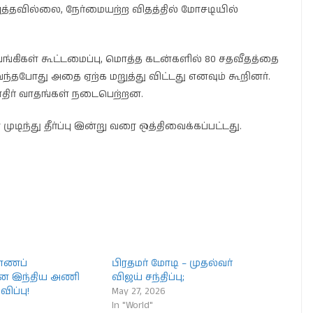
த்தவில்லை, நேர்மையற்ற விதத்தில் மோசடியில்
்கிகள் கூட்டமைப்பு, மொத்த கடன்களில் 80 சதவீதத்தை
வந்தபோது அதை ஏற்க மறுத்து விட்டது எனவும் கூறினர்.
 எதிர் வாதங்கள் நடைபெற்றன.
ிந்து தீர்ப்பு இன்று வரை ஒத்திவைக்கப்பட்டது.
ண்ணப்
பிரதமர் மோடி – முதல்வர்
ான இந்திய அணி
விஜய் சந்திப்பு;
ிப்பு!
May 27, 2026
In "World"