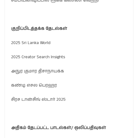
சம்பியன்ஷிப்பில் ரூக்கி கிண்ண வெற்றி
குறிப்பிடத்தக்க
தேடல்கள்
2025 Sri Lanka World
2025 Creator Search Insights
அநுர குமார திசாநாயக்க
கண்டி எசல பெரஹர
சிரச டான்சிங் ஸ்டார் 2025
அதிகம்
தேடப்பட்ட
பாடல்கள்
/
ஒலிப்பதிவுகள்