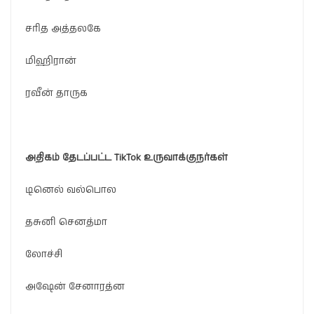
சரித அத்தலகே
மிஹிரான்
ரவீன் தாருக
அதிகம்
தேடப்பட்ட
TikTok
உருவாக்குநர்கள்
டினெல் வல்பொல
தசுனி செனத்மா
லோச்சி
அஷேன் சேனாரத்ன