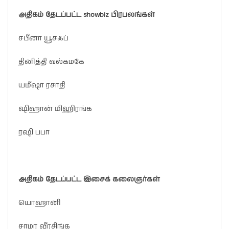
அதிகம்
தேடப்பட்ட
showbiz
பிரபலங்கள்
சபீனா யூசஃப்
தினித்தி வல்கமகே
யமீஷா ரசாதி
ஷிஹான் மிஹிரங்க
ரஷி பபா
அதிகம்
தேடப்பட்ட
இசைக்
கலைஞர்கள்
யொஹானி
சாமர வீரசிங்க