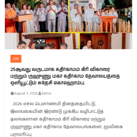
JOBS
25ஆவது வருடமாக கதிர்காமம் கிரி விகாரை
மற்றும் ருஹுணு மகா கதிர்காம தேவாலயத்தை
ஒளியூட்டும் சுதேசி கொஹொம்ப;
August 7, 2026
Editor
2026 எசல பௌர்ணமி தினத்தையிட்டு,
இலங்கையின் இரண்டு முக்கிய வழிபாட்டுத்
தலங்களான கதிர்காமம் கிரி விகாரை மற்றும்
ருஹுணு மகா கதிர்காம தேவாலயங்களை, மூலிகை
பராமரிப்பு