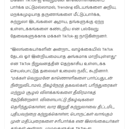
மக்கள் TikTok-ஐ வெறுமனே காணொளிகளைப்
பார்க்க மட்டுமல்லாமல், Trending விடயங்களை அறிய,
மறக்கமுடியாத தருணங்களை மீட்டுப்பார்க்க,
சுற்றுலா இடங்களை ஆராய, தங்களுக்கு ஏற்ற
உள்ளடக்கங்களை கண்டறிய என பல்வேறு
தேவைகளுக்காக மக்கள் TikTok-ஐ நாடுகின்றனர்.
“இலங்கையர்களின் அன்றாட வாழ்க்கையில் TikTok
தேடல் ஓர் இன்றியமையாத அங்கமாக மாறியுள்ளது”
என TikTok நிறுவனத்தின் தெற்காசிய உள்ளடக்க
செயல்பாட்டுத் தலைவர் உமைஸ் நவீட் கூறினார்.
“
மக்கள்
வெறுமனே
காணொளிகளை
பார்ப்பதுடன்
நின்றுவிடாமல்
,
நிகழ்நேரத்
தகவல்கள்
,
பரிந்துரைகள்
மற்றும்
சூழல்
விளக்கங்களை
தீவிரமாகத்
தேடுகின்றனர்
.
விளையாட்டு
நிகழ்வுகளை
தெரிந்துகொள்ள
,
வார
இறுதி
சுற்றுலாவை
திட்டமிட
,
புதியவற்றை
கற்றுக்கொள்ள
,
பொருட்கள்
வாங்கும்
முன்
மதிப்புரைகளை
சரிபார்க்க
என
இலங்கையர்கள்
தங்கள்
அன்றாட
முடிவுகளுக்கு
TikTok-
ஐ