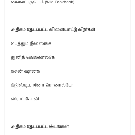
வைல்ட் குக் புக் (Wild Cookbook)
அதிகம்
தேடப்பட்ட
விளையாட்டு
வீரர்கள்
பெத்தும் நிஸ்ஸங்க
துனித் வெல்லாலகே
தசுன் ஷானக
கிறிஸ்டியானோ ரொனால்டோ
விராட் கோலி
அதிகம்
தேடப்பட்ட
இடங்கள்