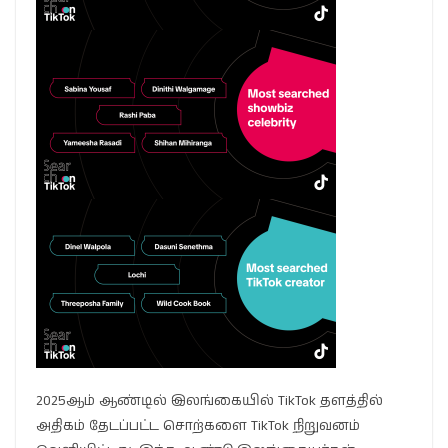
2025ஆம் ஆண்டில் இலங்கையில் TikTok தளத்தில்
அதிகம் தேடப்பட்ட சொற்களை TikTok நிறுவனம்