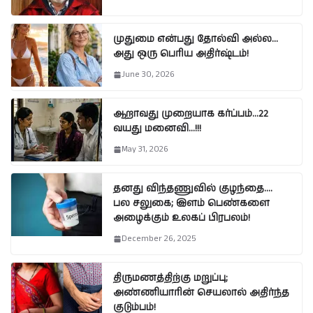
முதுமை என்பது தோல்வி அல்ல…
அது ஒரு பெரிய அதிர்ஷ்டம்!
June 30, 2026
ஆறாவது முறையாக கர்ப்பம்…22
வயது மனைவி…!!!
May 31, 2026
தனது விந்தணுவில் குழந்தை….
பல சலுகை; இளம் பெண்களை
அழைக்கும் உலகப் பிரபலம்!
December 26, 2025
திருமணத்திற்கு மறுப்பு;
அண்ணியாரின் செயலால் அதிர்ந்த
குடும்பம்!