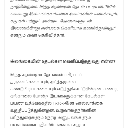
நாடுகின்றனர்
.
இந்த
ஆண்டின்
தேடல்
பட்டியல்
,
TikTok
எவ்வாறு
இலங்கையர்களை
அவர்களின்
கலாச்சாரம்
,
சமூகம்
மற்றும்
அன்றாட
தேவைகளுடன்
இணைக்கிறது
என்பதை
தெளிவாக
உணர்த்துகிறது
.”
என்றும் அவர் தெரிவித்தார்.
இலங்கையின்
தேடல்கள்
வெளிப்படுத்துவது
என்ன
?
இந்த ஆண்டின் தேடல்கள் பகிரப்பட்ட
தருணங்களையும், அர்த்தமுள்ள
கண்டுபிடிப்புகளையும் எடுத்துக்காட்டுகின்றன. கண்டி,
தங்காலை போன்ற இடங்களுக்கான தேடல்கள்
பயண உத்வேகத்தில் TikTok-இன் செல்வாக்கை
உறுதிப்படுத்துகின்றன. உருவாக்குநர்களின்
பரிந்துரைகளும் நேரடி அனுபவங்களும்
பயனர்களை புதிய இடங்களை ஆராய