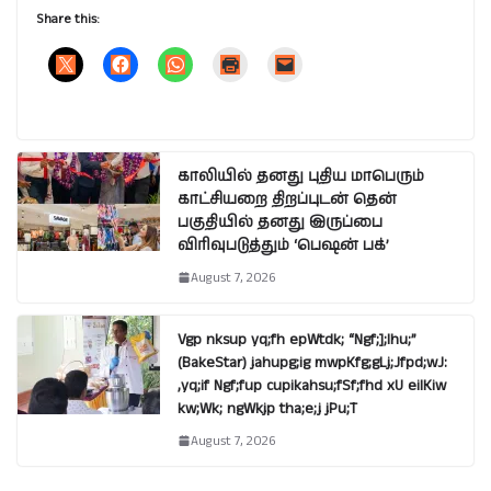
Share this:
காலியில் தனது புதிய மாபெரும்
காட்சியறை திறப்புடன் தென்
பகுதியில் தனது இருப்பை
விரிவுபடுத்தும் ‘பெஷன் பக்’
August 7, 2026
Vgp nksup yq;fh epWtdk; “Ngf;];lhu;”
(BakeStar) jahupg;ig mwpKfg;gLj;Jfpd;wJ:
,yq;if Ngf;fup cupikahsu;fSf;fhd xU eilKiw
kw;Wk; ngWkjp tha;e;j jPu;T
August 7, 2026