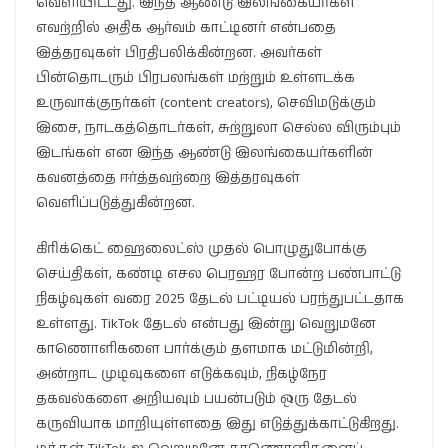
வெளியிட்டது. இந்த ஆண்டு இலங்கையர்கள்
எவற்றில் அதிக ஆர்வம் காட்டினர் என்பதை
இத்தரவுகள் பிரதிபலிக்கின்றன. அவர்கள்
பின்தொடரும் பிரபலங்கள் மற்றும் உள்ளடக்க
உருவாக்குநர்கள் (content creators), செவிமடுக்கும்
இசை, நாடகத்தொடர்கள், சுற்றுலா செல்ல விரும்பும்
இடங்கள் என இந்த ஆண்டு இலங்கையர்களின்
கவனத்தை ஈர்த்தவற்றை இத்தரவுகள்
வெளிப்படுத்துகின்றன.
கிரிக்கெட் ஹைலைட்ஸ் முதல் பொழுதுபோக்கு
செய்திகள், கண்டி எசல பெரஹர போன்ற பண்பாட்டு
நிகழ்வுகள் வரை 2025 தேடல் பட்டியல் பரந்துபட்டதாக
உள்ளது. TikTok தேடல் என்பது இன்று வெறுமனே
காணொளிகளை பார்க்கும் தளமாக மட்டுமின்றி,
அன்றாட முடிவுகளை எடுக்கவும், நிகழ்நேர
தகவல்களை அறியவும் பயன்படும் ஒரு தேடல்
கருவியாக மாறியுள்ளதை இது எடுத்துக்காட்டுகிறது.