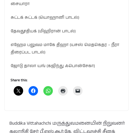
சையாரா
சுட்டக் சுட்டக் (யொஹானி பாடல்)
தேவதூதியக் (மிஹிரான் பாடல்)
எஹேம பலுவம மாகே திஹா (யசஸ் மெதகெதர – நீரா
திரைப்பட பாடல்)
ஜோடு தாலா யங் (கஜிந்து ஃபொன்சேகா)
Share this:
Buddika Vittahachchi மருத்துவமனையின் நிறுவனர்
கலாநிதி சேர் பீ.எஸ்.ஆர்.கே. விட்டஹச்சி சீனக்