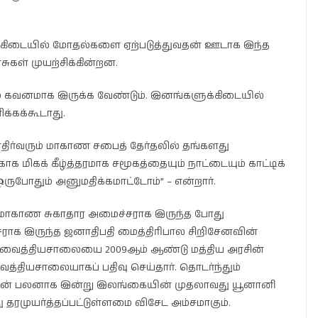
்கிடையில் மோதல்களை ஏற்படுத்துவதன் ஊடாக இந்த
கள் முயற்சிக்கின்றன.
வும் கவனமாக இருக்க வேண்டும். இனங்களுக்கிடையில்
க்கக்கூடாது.
திர்வரும் மாகாண சபைத் தேர்தலில் தங்களது
காக மிகக் கீழ்த்தரமாக சமூகத்தையும் நாட்டையும் காட்டிக்
ஒருபோதும் அனுமதிக்கமாட்டோம்” – என்றார்.
ு மாகாண சுகாதார அமைச்சராக இருந்த போது
ராக இருந்த ஜனாதிபதி மைத்திரிபால சிறிசேனவின்
த வைத்தியசாலையை 2009ஆம் ஆண்டு மத்திய அரசின்
த்தியசாலையாகப் பதிவு செய்தார். தொடர்ந்தும்
யின் பலனாக இன்று இலங்கையின் முதலாவது யூனானி
ரமுயர்த்தப்பட்டுள்ளமை விசேட அம்சமாகும்.