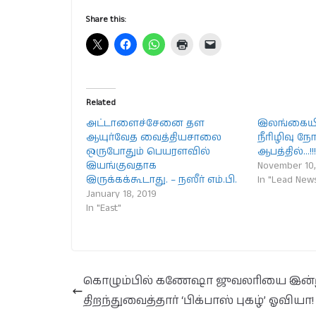
Share this:
Related
அட்டாளைச்சேனை தள
இலங்கையில
ஆயுர்வேத வைத்தியசாலை
நீரிழிவு ந
ஒருபோதும் பெயரளவில்
ஆபத்தில்…!!
இயங்குவதாக
November 10,
இருக்கக்கூடாது. – நஸீர் எம்.பி.
In "Lead New
January 18, 2019
In "East"
கொழும்பில் கணேஷா ஜுவலரியை இன்
திறந்துவைத்தார் ‘பிக்பாஸ் புகழ்’ ஓவியா!