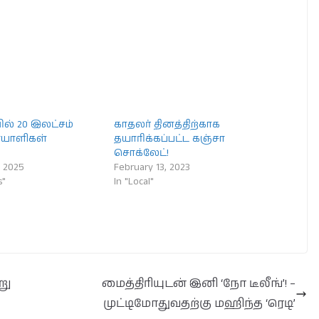
் 20 இலட்சம்
காதலர் தினத்திற்காக
ோயாளிகள்
தயாரிக்கப்பட்ட கஞ்சா
!
சொக்லேட்!
 2025
February 13, 2023
s"
In "Local"
று
மைத்திரியுடன் இனி ‘நோ டீலீங்’! –
முட்டிமோதுவதற்கு மஹிந்த ‘ரெடி’