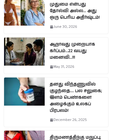
முதுமை என்பது
தோல்வி அல்ல… அது
ஒரு பெரிய அதிர்ஷ்டம்!
June 30, 2026
ஆறாவது முறையாக
கர்ப்பம்…22 வயது
மனைவி…!!!
May 31, 2026
தனது விந்தணுவில்
குழந்தை…. பல சலுகை;
இளம் பெண்களை
அழைக்கும் உலகப்
பிரபலம்!
December 26, 2025
திருமணத்திற்கு மறுப்பு;