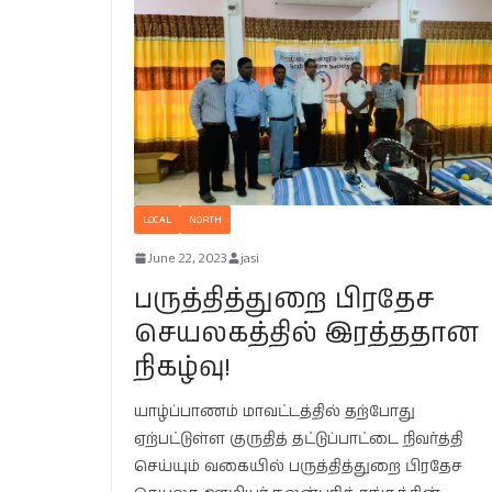
LOCAL
NORTH
June 22, 2023
jasi
பருத்தித்துறை பிரதேச
செயலகத்தில் இரத்ததான
நிகழ்வு!
யாழ்ப்பாணம் மாவட்டத்தில் தற்போது
ஏற்பட்டுள்ள குருதித் தட்டுப்பாட்டை நிவர்த்தி
செய்யும் வகையில் பருத்தித்துறை பிரதேச