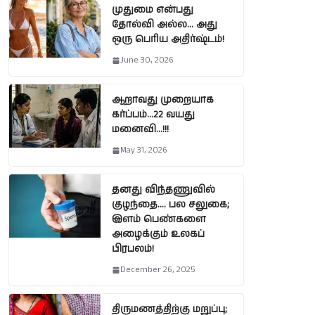
முதுமை என்பது
தோல்வி அல்ல… அது
ஒரு பெரிய அதிர்ஷ்டம்!
June 30, 2026
ஆறாவது முறையாக
கர்ப்பம்…22 வயது
மனைவி…!!!
May 31, 2026
தனது விந்தணுவில்
குழந்தை…. பல சலுகை;
இளம் பெண்களை
அழைக்கும் உலகப்
பிரபலம்!
December 26, 2025
திருமணத்திற்கு மறுப்பு;