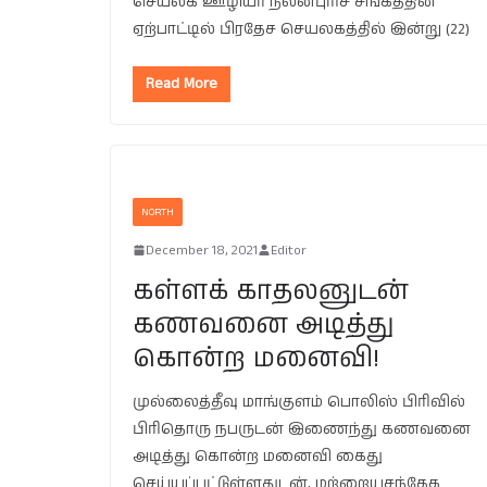
செயலக ஊழியர் நலன்புரிச் சங்கத்தின்
ஏற்பாட்டில் பிரதேச செயலகத்தில் இன்று (22)
Read More
NORTH
December 18, 2021
Editor
கள்ளக் காதலனுடன்
கணவனை அடித்து
கொன்ற மனைவி!
முல்லைத்தீவு மாங்குளம் பொலிஸ் பிரிவில்
பிரிதொரு நபருடன் இணைந்து கணவனை
அடித்து கொன்ற மனைவி கைது
செய்யப்பட்டுள்ளதுடன், மற்றையசந்தேக