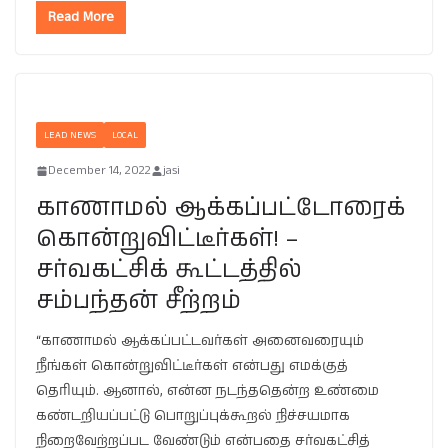
Read More
LEAD NEWS
LOCAL
December 14, 2022
jasi
காணாமல் ஆக்கப்பட்டோரைக்
கொன்றுவிட்டீர்கள்! –
சர்வகட்சிக் கூட்டத்தில்
சம்பந்தன் சீற்றம்
“காணாமல் ஆக்கப்பட்டவர்கள் அனைவரையும்
நீங்கள் கொன்றுவிட்டீர்கள் என்பது எமக்குத்
தெரியும். ஆனால், என்ன நடந்ததென்ற உண்மை
கண்டறியப்பட்டு பொறுப்புக்கூறல் நிச்சயமாக
நிறைவேற்றப்பட வேண்டும் என்பதை சர்வகட்சித்