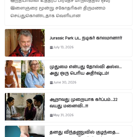
இந்தியாவின் உத்தரப் பிரதேச மாநிலத்தில் ஒரே
இளைஞரை மூன்று சகோதரிகள் திருமணம்
செய்துகொண்டதாக வெளியான
Jurassic Park பட நடிகர் காலமானார்
July 13, 2026
முதுமை என்பது தோல்வி அல்ல…
அது ஒரு பெரிய அதிர்ஷ்டம்!
June 30, 2026
ஆறாவது முறையாக கர்ப்பம்…22
வயது மனைவி…!!!
May 31, 2026
தனது விந்தணுவில் குழந்தை….