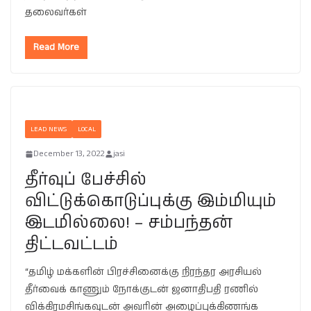
தலைவர்கள்
Read More
LEAD NEWS
LOCAL
December 13, 2022
jasi
தீர்வுப் பேச்சில்
விட்டுக்கொடுப்புக்கு இம்மியும்
இடமில்லை! – சம்பந்தன்
திட்டவட்டம்
“தமிழ் மக்களின் பிரச்சினைக்கு நிரந்தர அரசியல்
தீர்வைக் காணும் நோக்குடன் ஜனாதிபதி ரணில்
விக்கிரமசிங்கவுடன் அவரின் அழைப்புக்கிணங்க