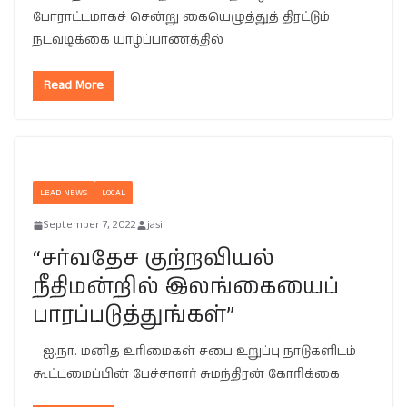
போராட்டமாகச் சென்று கையெழுத்துத் திரட்டும்
நடவடிக்கை யாழ்ப்பாணத்தில்
Read More
LEAD NEWS
LOCAL
September 7, 2022
jasi
“சர்வதேச குற்றவியல்
நீதிமன்றில் இலங்கையைப்
பாரப்படுத்துங்கள்”
– ஐ.நா. மனித உரிமைகள் சபை உறுப்பு நாடுகளிடம்
கூட்டமைப்பின் பேச்சாளர் சுமந்திரன் கோரிக்கை