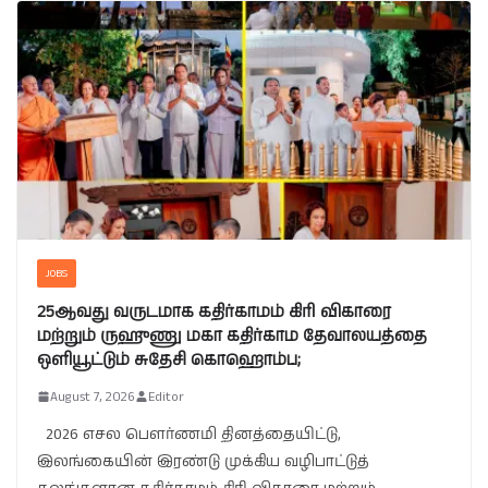
JOBS
25ஆவது வருடமாக கதிர்காமம் கிரி விகாரை
மற்றும் ருஹுணு மகா கதிர்காம தேவாலயத்தை
ஒளியூட்டும் சுதேசி கொஹொம்ப;
August 7, 2026
Editor
2026 எசல பௌர்ணமி தினத்தையிட்டு,
இலங்கையின் இரண்டு முக்கிய வழிபாட்டுத்