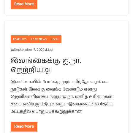
Read More
FEATURES
LEAD NEWS
LOCAL
September 7, 2022
jasi
இலங்கைக்கு ஐ.நா.
நெற்றியடி!
இலங்கையில் போர்க்குற்றம் புரிந்தோரை உலக
நாடுகள் இலக்கு வைக்க வேண்டும் என்று
ஜெனிவாவில் இயங்கும் ஐ.நா. மனித உரிமைகள்
சபை வலியுறுத்தியுள்ளது. “இலங்கையில் தேசிய
மட்டத்தில் பொறுப்புக்கூறலுக்கான
Read More