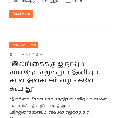
தலைவர்களும் பங்கேற்றனர். குறிப்பாக
Read More
LEAD NEWS
LOCAL
October 9, 2022
jasi
“இலங்கைக்கு ஐ.நாவும்
சர்வதேச சமூகமும் இனியும்
கால அவகாசம் வழங்கவே
கூடாது”
“இலங்கை மீதான ஐக்கிய நாடுகள் மனித உரிமைகள்
சபையின் புதிய தீர்மானத்திலுள்ள
பரிந்துரைகளையும், சர்வதேச சமூகத்துக்கு