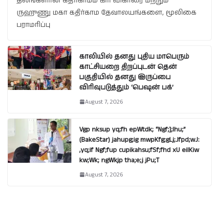
தலங்களான கதிர்காமம் கிரி விகாரை மற்றும்
ருஹுணு மகா கதிர்காம தேவாலயங்களை, மூலிகை
பராமரிப்பு
காலியில் தனது புதிய மாபெரும்
காட்சியறை திறப்புடன் தென்
பகுதியில் தனது இருப்பை
விரிவுபடுத்தும் ‘பெஷன் பக்’
August 7, 2026
Vgp nksup yq;fh epWtdk; “Ngf;];lhu;”
(BakeStar) jahupg;ig mwpKfg;gLj;Jfpd;wJ:
,yq;if Ngf;fup cupikahsu;fSf;fhd xU eilKiw
kw;Wk; ngWkjp tha;e;j jPu;T
August 7, 2026