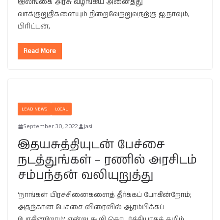
இலங்கை அரசு வழங்கிய அனைத்து
வாக்குறுதிகளையும் நிறைவேற்றுவதற்கு ஐ.நாவும்,
பிரிட்டன்,
Read More
LEAD NEWS
LOCAL
September 30, 2022
jasi
இதயசுத்தியுடன் பேச்சை
நடத்துங்கள் – ரணில் அரசிடம்
சம்பந்தன் வலியுறுத்து
‘நாங்கள் பிரச்சினைகளைத் தீர்க்கப் போகின்றோம்;
அதற்கான பேச்சை விரைவில் ஆரம்பிக்கப்
போகின்றோம்’ என்று கூறி தொடர்ச்சியாகத் தமிழ்