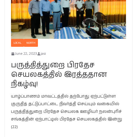
LOCAL
NORTH
June 22, 2023
jasi
பருத்தித்துறை பிரதேச
செயலகத்தில் இரத்ததான
நிகழ்வு!
யாழ்ப்பாணம் மாவட்டத்தில் தற்போது ஏற்பட்டுள்ள
குருதித் தட்டுப்பாட்டை நிவர்த்தி செய்யும் வகையில்
பருத்தித்துறை பிரதேச செயலக ஊழியர் நலன்புரிச்
சங்கத்தின் ஏற்பாட்டில் பிரதேச செயலகத்தில் இன்று
(22)