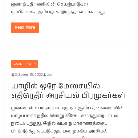
ஜனாதிபதி ரணிலின் செயற்பாடுகள்
நம்பிக்கைக்குரியதாக இருந்தால் எங்களது
Read More
LOCAL
NORTH
October 15, 2022
jasi
யாழில் ஒரே மேசையில்
எதிரெதிர் அரசியல் பிரமுகர்கள்
முன்னாள் சபாநாயகர் கரு ஜயசூரிய தலைமையில்
யாழ்ப்பாணத்தில் இன்று விசேட கலந்துரையாடல்
நடைபெற்றது. இதில் வடக்கு மாகாணத்தைப்
பிரதிநிதித்துவப்படுத்தும் பல முக்கிய அரசியல்