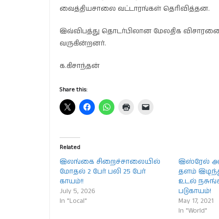
வைத்தியசாலை வட்டாரங்கள் தெரிவித்தன.
இவ்விபத்து தொடர்பிலான மேலதிக விசா
வருகின்றனர்.
க.கிசாந்தன்
Share this:
Related
இலங்கை சிறைச்சாலையில்
இஸ்ரேல் அர
மோதல் 2 பேர் பலி 25 பேர்
தளம் இடிந்த
காயம்!!
உடல் நசுங்க
July 5, 2026
படுகாயம்!
In "Local"
May 17, 2021
In "World"