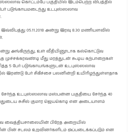
ஸ்ஸலாவ கொட்டம்பே பகுதியில் இடம்பெற்ற விபத்தில்
ு பேர் படுங்காயமடைந்து உடபுஸ்ஸலாவ
.
இவ்விபத்து 05.11.2018 அன்று இரவு 8.30 மணியளவில்
்.
ன்று அங்கிருந்து, உள் வீதியினூடாக கல்கொட்டுவ
த முச்சக்கரவண்டி மீது மரத்துடன் கூடிய கற்பாறைகள்
யணித்த 5 பேர் படுங்காயங்களுடன் உடபுஸ்ஸலாவ
ில் இரண்டு பேர் சிகிச்சை பலனின்றி உயிரிழந்துள்ளதாக
் சேர்ந்த உடபுஸ்ஸலாவ மஸ்பன்ன பகுதியை சேர்ந்த 40
வயதுடைய சுசில் குமார ஜெயகொடி என அடையாளம்
ாவ வைத்தியசாலையின் பிரேத அறையில்
 பின் சடலம் உறவினர்களிடம் ஒப்படைக்கப்படும் என