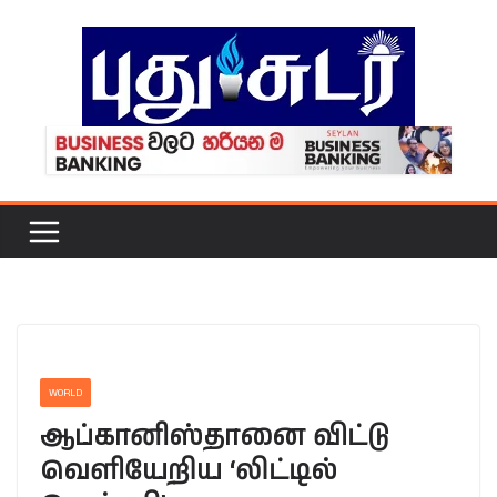
Skip
to
content
WORLD
ஆப்கானிஸ்தானை விட்டு
வெளியேறிய ‘லிட்டில்