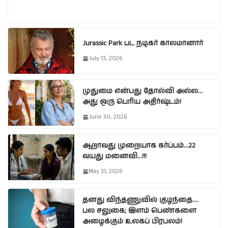
Jurassic Park பட நடிகர் காலமானார்
July 13, 2026
முதுமை என்பது தோல்வி அல்ல…
அது ஒரு பெரிய அதிர்ஷ்டம்!
June 30, 2026
ஆறாவது முறையாக கர்ப்பம்…22
வயது மனைவி…!!!
May 31, 2026
தனது விந்தணுவில் குழந்தை….
பல சலுகை; இளம் பெண்களை
அழைக்கும் உலகப் பிரபலம்!