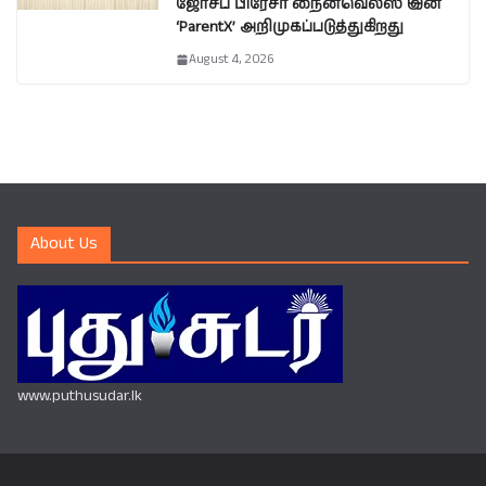
ஜோசப் பிரேசர் நைன்வெல்ஸ் இன்
‘ParentX’ அறிமுகப்படுத்துகிறது
August 4, 2026
About Us
www.puthusudar.lk