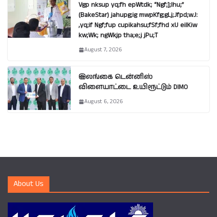
Vgp nksup yq;fh epWtdk; “Ngf;];lhu;”
(BakeStar) jahupg;ig mwpKfg;gLj;Jfpd;wJ:
,yq;if Ngf;fup cupikahsu;fSf;fhd xU eilKiw
kw;Wk; ngWkjp tha;e;j jPu;T
August 7, 2026
இலங்கை டென்னிஸ்
விளையாட்டை உயிரூட்டும் DIMO
August 6, 2026
About Us