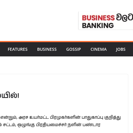
FEATURES
BUSINESS
GOSSIP
CINEMA
JOBS
யில்!
றும், அரச உயர்மட்ட பிரமுகர்களின் பாதுகாப்பு குறித்து
் சட்டம், ஒழுங்கு பிரதியமைச்சர் நளின் பண்டார