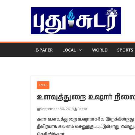
Skip
to
content
E-PAPER
LOCAL
WORLD
SPORTS
LOCAL
உளவுத்துறை உஷார் நிலை
September 30, 2018
Editor
அரச உளவுத்துறை உஷாராகவே இருக்கின்றது என்
தீவிரமாக கவனம் செலுத்தப்பட்டுள்ளது என்றும
தெரிவித்தார்.