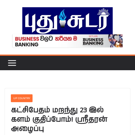
Skip
to
content
UP COUNTRY
கட்சிபேதம் மறந்து 23 இல்
களம் குதிப்போம்! ஸ்ரீதரன்
அழைப்பு