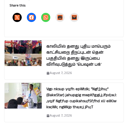
Share this:
காலியில் தனது புதிய மாபெரும்
காட்சியறை திறப்புடன் தென்
பகுதியில் தனது இருப்பை
விரிவுபடுத்தும் ‘பெஷன் பக்’
August 7, 2026
Vgp nksup yq;fh epWtdk; “Ngf;];lhu;”
(BakeStar) jahupg;ig mwpKfg;gLj;Jfpd;wJ:
,yq;if Ngf;fup cupikahsu;fSf;fhd xU eilKiw
kw;Wk; ngWkjp tha;e;j jPu;T
August 7, 2026