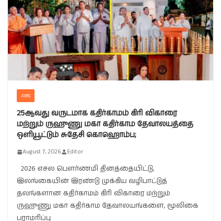
JOBS
25ஆவது வருடமாக கதிர்காமம் கிரி விகாரை
மற்றும் ருஹுணு மகா கதிர்காம தேவாலயத்தை
ஒளியூட்டும் சுதேசி கொஹொம்ப;
August 7, 2026
Editor
2026 எசல பௌர்ணமி தினத்தையிட்டு,
இலங்கையின் இரண்டு முக்கிய வழிபாட்டுத்
தலங்களான கதிர்காமம் கிரி விகாரை மற்றும்
ருஹுணு மகா கதிர்காம தேவாலயங்களை, மூலிகை
பராமரிப்பு