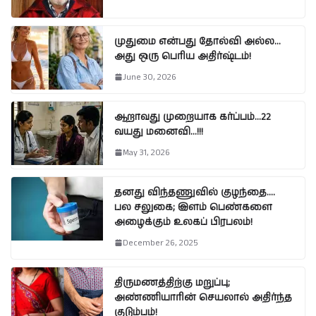
முதுமை என்பது தோல்வி அல்ல…
அது ஒரு பெரிய அதிர்ஷ்டம்!
June 30, 2026
ஆறாவது முறையாக கர்ப்பம்…22
வயது மனைவி…!!!
May 31, 2026
தனது விந்தணுவில் குழந்தை….
பல சலுகை; இளம் பெண்களை
அழைக்கும் உலகப் பிரபலம்!
December 26, 2025
திருமணத்திற்கு மறுப்பு;
அண்ணியாரின் செயலால் அதிர்ந்த
குடும்பம்!