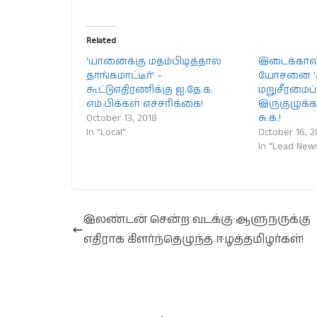
Related
‘யானைக்கு மதம்பிடித்தால்
இடைக்கால
தாங்கமாட்டீர்’ –
யோசனை ‘அவு
கூட்டுஎதிரணிக்கு ஐ.தே.க.
மறுசீரமைப்
எம்.பிக்கள் எச்சரிக்கை!
இருகுழுக
October 13, 2018
சு.க.!
In "Local"
October 16, 2
In "Lead New
இலண்டன் சென்ற வடக்கு ஆளுநருக்கு
எதிராக கிளர்ந்தெழுந்த ஈழத்தமிழர்கள்!