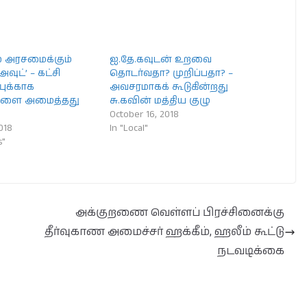
 அரசமைக்கும்
ஐ.தே.கவுடன் உறவை
ட்’ – கட்சி
தொடர்வதா? முறிப்பதா? –
புக்காக
அவசரமாகக் கூடுகின்றது
்களை அமைத்தது
சு.கவின் மத்திய குழு
October 16, 2018
018
In "Local"
s"
அக்குறணை வெள்ளப் பிரச்சினைக்கு
தீர்வுகாண அமைச்சர் ஹக்கீம், ஹலீம் கூட்டு
நடவடிக்கை