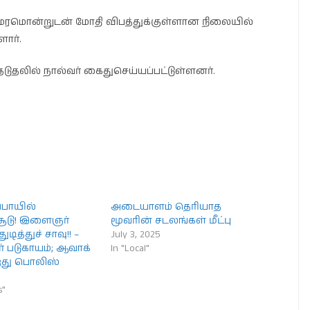
் மரமொன்றுடன் மோதி விபத்துக்குள்ளான நிலையில்
ார்.
ுதலில் நால்வர் கைதுசெய்யப்பட்டுள்ளனர்.
்பாயில்
அடையாளம் தெரியாத
ச்சூடு! இளைஞர்
மூவரின் சடலங்கள் மீட்பு
ுடித்துச் சாவு!! –
July 3, 2025
 படுகாயம்; ஆவாக்
In "Local"
ிறது பொலிஸ்
s"