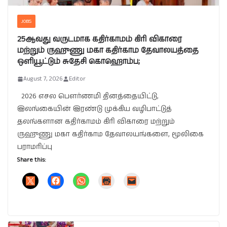
JOBS
25ஆவது வருடமாக கதிர்காமம் கிரி விகாரை
மற்றும் ருஹுணு மகா கதிர்காம தேவாலயத்தை
ஒளியூட்டும் சுதேசி கொஹொம்ப;
August 7, 2026
Editor
2026 எசல பௌர்ணமி தினத்தையிட்டு,
இலங்கையின் இரண்டு முக்கிய வழிபாட்டுத்
தலங்களான கதிர்காமம் கிரி விகாரை மற்றும்
ருஹுணு மகா கதிர்காம தேவாலயங்களை, மூலிகை
பராமரிப்பு
Share this: