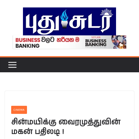
Skip
to
content
CINEMA
சின்மயிக்கு வைரமுத்துவின்
மகன் பதிலடி !