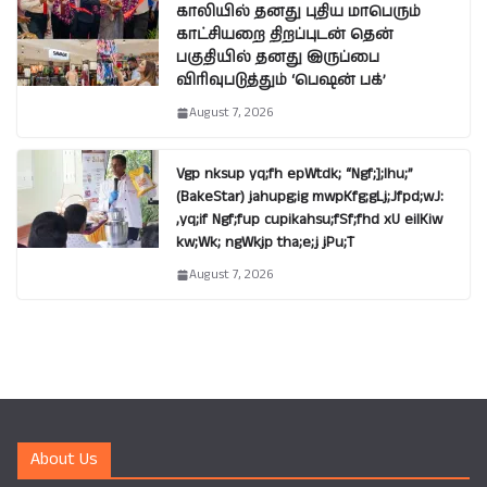
காலியில் தனது புதிய மாபெரும்
காட்சியறை திறப்புடன் தென்
பகுதியில் தனது இருப்பை
விரிவுபடுத்தும் ‘பெஷன் பக்’
August 7, 2026
Vgp nksup yq;fh epWtdk; “Ngf;];lhu;”
(BakeStar) jahupg;ig mwpKfg;gLj;Jfpd;wJ:
,yq;if Ngf;fup cupikahsu;fSf;fhd xU eilKiw
kw;Wk; ngWkjp tha;e;j jPu;T
August 7, 2026
About Us