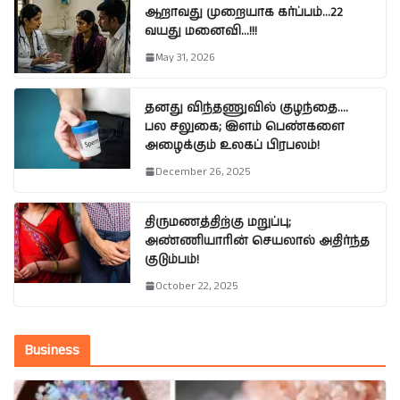
ஆறாவது முறையாக கர்ப்பம்…22
வயது மனைவி…!!!
May 31, 2026
தனது விந்தணுவில் குழந்தை….
பல சலுகை; இளம் பெண்களை
அழைக்கும் உலகப் பிரபலம்!
December 26, 2025
திருமணத்திற்கு மறுப்பு;
அண்ணியாரின் செயலால் அதிர்ந்த
குடும்பம்!
October 22, 2025
Business