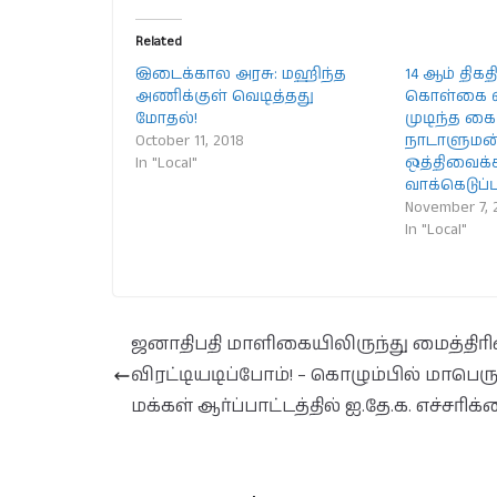
Related
இடைக்கால அரசு: மஹிந்த
14 ஆம் திக
அணிக்குள் வெடித்தது
கொள்கை வ
மோதல்!
முடிந்த க
October 11, 2018
நாடாளுமன்
In "Local"
ஒத்திவைக்க
வாக்கெடுப்
November 7, 
In "Local"
ஜனாதிபதி மாளிகையிலிருந்து மைத்தி
விரட்டியடிப்போம்! – கொழும்பில் மாபெரு
மக்கள் ஆர்ப்பாட்டத்தில் ஐ.தே.க. எச்சரிக