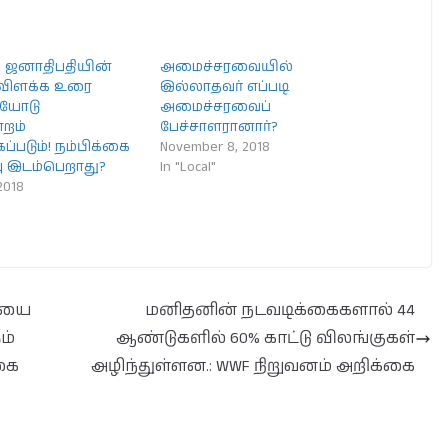
தி ஜனாதிபதியின்
அமைச்சரவையில்
ிளக்க உரை
இல்லாதவர் எப்படி
ையோடு
அமைச்சரவைப்
றம்
பேச்சாளரானார்?
ப்படும்! நம்பிக்கை
November 8, 2018
பு இடம்பெறாது?
In "Local"
2018
ரியை
மனிதனின் நடவடிக்கைகளால் 44
ம்
ஆண்டுகளில் 60% காட்டு விலங்குகள்
்கை
அழிந்துள்ளன.: WWF நிறுவனம் அறிக்கை