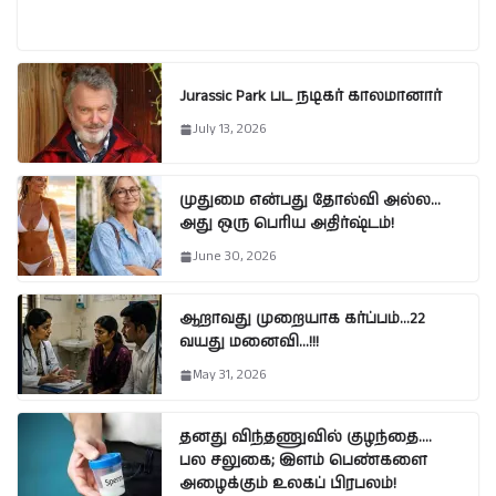
Jurassic Park பட நடிகர் காலமானார்
July 13, 2026
முதுமை என்பது தோல்வி அல்ல…
அது ஒரு பெரிய அதிர்ஷ்டம்!
June 30, 2026
ஆறாவது முறையாக கர்ப்பம்…22
வயது மனைவி…!!!
May 31, 2026
தனது விந்தணுவில் குழந்தை….
பல சலுகை; இளம் பெண்களை
அழைக்கும் உலகப் பிரபலம்!