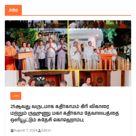
Jobs
JOBS
25ஆவது வருடமாக கதிர்காமம் கிரி விகாரை
மற்றும் ருஹுணு மகா கதிர்காம தேவாலயத்தை
ஒளியூட்டும் சுதேசி கொஹொம்ப;
August 7, 2026
Editor