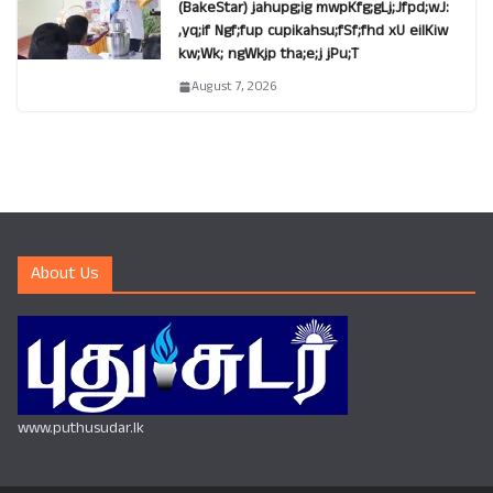
(BakeStar) jahupg;ig mwpKfg;gLj;Jfpd;wJ:
,yq;if Ngf;fup cupikahsu;fSf;fhd xU eilKiw
kw;Wk; ngWkjp tha;e;j jPu;T
August 7, 2026
About Us
www.puthusudar.lk