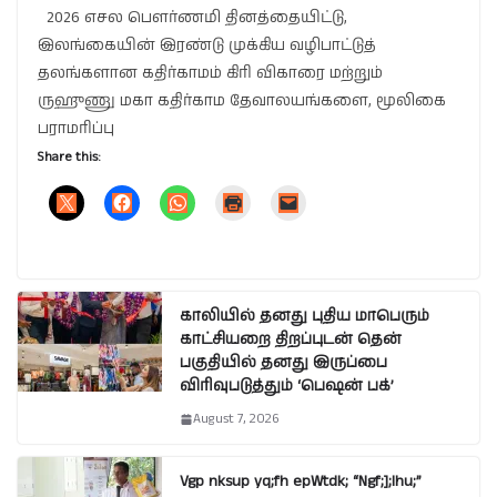
2026 எசல பௌர்ணமி தினத்தையிட்டு,
இலங்கையின் இரண்டு முக்கிய வழிபாட்டுத்
தலங்களான கதிர்காமம் கிரி விகாரை மற்றும்
ருஹுணு மகா கதிர்காம தேவாலயங்களை, மூலிகை
பராமரிப்பு
Share this:
காலியில் தனது புதிய மாபெரும்
காட்சியறை திறப்புடன் தென்
பகுதியில் தனது இருப்பை
விரிவுபடுத்தும் ‘பெஷன் பக்’
August 7, 2026
Vgp nksup yq;fh epWtdk; “Ngf;];lhu;”