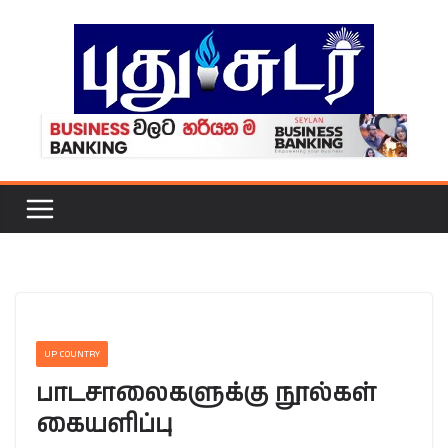
Skip
to
content
UP COUNTRY
பாடசாலைகளுக்கு நூல்கள்
கையளிப்பு