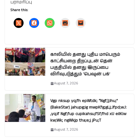
பராமரிப்பு
Share this:
காலியில் தனது புதிய மாபெரும்
காட்சியறை திறப்புடன் தென்
பகுதியில் தனது இருப்பை
விரிவுபடுத்தும் ‘பெஷன் பக்’
August 7, 2026
Vgp nksup yq;fh epWtdk; “Ngf;];lhu;”
(BakeStar) jahupg;ig mwpKfg;gLj;Jfpd;wJ:
,yq;if Ngf;fup cupikahsu;fSf;fhd xU eilKiw
kw;Wk; ngWkjp tha;e;j jPu;T
August 7, 2026