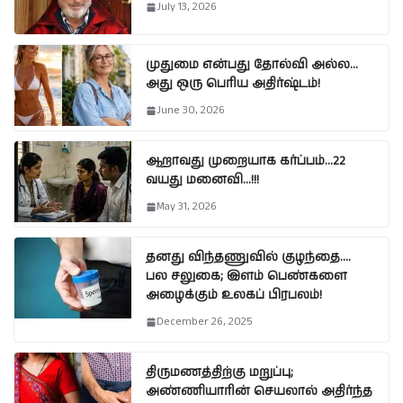
July 13, 2026
முதுமை என்பது தோல்வி அல்ல…
அது ஒரு பெரிய அதிர்ஷ்டம்!
June 30, 2026
ஆறாவது முறையாக கர்ப்பம்…22
வயது மனைவி…!!!
May 31, 2026
தனது விந்தணுவில் குழந்தை….
பல சலுகை; இளம் பெண்களை
அழைக்கும் உலகப் பிரபலம்!
December 26, 2025
திருமணத்திற்கு மறுப்பு;
அண்ணியாரின் செயலால் அதிர்ந்த