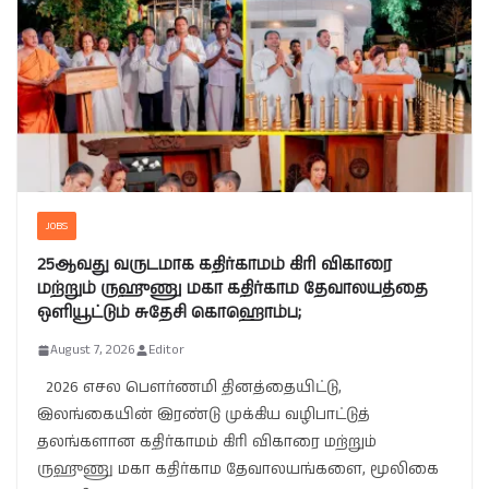
JOBS
25ஆவது வருடமாக கதிர்காமம் கிரி விகாரை
மற்றும் ருஹுணு மகா கதிர்காம தேவாலயத்தை
ஒளியூட்டும் சுதேசி கொஹொம்ப;
August 7, 2026
Editor
2026 எசல பௌர்ணமி தினத்தையிட்டு,
இலங்கையின் இரண்டு முக்கிய வழிபாட்டுத்
தலங்களான கதிர்காமம் கிரி விகாரை மற்றும்
ருஹுணு மகா கதிர்காம தேவாலயங்களை, மூலிகை