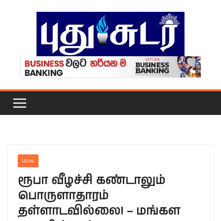
Skip
to
content
LOCAL
ரூபா வீழச்சி கண்டாலும்
பொருளாதாரம்
தள்ளாடவில்லை! – மங்கள