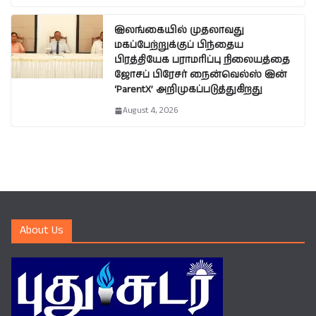
இலங்கையில் முதலாவது
மகப்பேற்றுக்குப் பிந்தைய
பிரத்தியேக பராமரிப்பு நிலையத்தை
ஜோசப் பிரேசர் நைன்வெல்ஸ் இன்
‘ParentX’ அறிமுகப்படுத்துகிறது
August 4, 2026
About Us