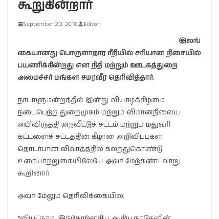
கூறுகின்றார்
September 20, 2018
Editor
இலங்
கையானது பொருளாதார ரீதியில் சரியான திசையில்
பயணிக்கின்றது என நிதி மற்றும் ஊடகத்துறை
அமைச்சர் மங்கள சமரவீர தெரிவித்தார்.
நாடாளுமன்றத்தில் இன்று வியாழக்கிழமை
நடைபெற்ற துறைமுகம் மற்றும் விமானநிலைய
அபிவிருத்தி அறவீட்டுச் சட்டம் மற்றும் மதுவரி
கட்டளைச் சட்டத்தின் கீழான அறிவிப்புகள்
தொடர்பான விவாதத்தில் கலந்துகொண்டு
உரையாற்றுகையிலேயே அவர் மேற்கண்டவாறு
கூறினார்.
அவர் மேலும் தெரிவிக்கையில்,
“வியட்நாம், இந்தோனேசிய ஆகிய நாடுகளின்