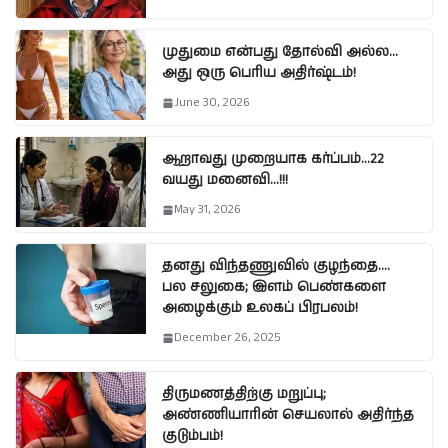
முதுமை என்பது தோல்வி அல்ல…
அது ஒரு பெரிய அதிர்ஷ்டம்!
June 30, 2026
ஆறாவது முறையாக கர்ப்பம்…22
வயது மனைவி…!!!
May 31, 2026
தனது விந்தணுவில் குழந்தை….
பல சலுகை; இளம் பெண்களை
அழைக்கும் உலகப் பிரபலம்!
December 26, 2025
திருமணத்திற்கு மறுப்பு;
அண்ணியாரின் செயலால் அதிர்ந்த
குடும்பம்!