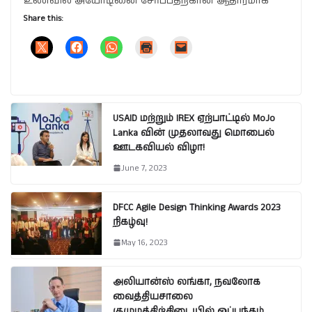
உணவில் அயோடினை சேர்ப்பதற்கான ஆதாரமாக
Share this:
USAID மற்றும் IREX ஏற்பாட்டில் MoJo
Lanka வின் முதலாவது மொபைல்
ஊடகவியல் விழா!
June 7, 2023
DFCC Agile Design Thinking Awards 2023
நிகழ்வு!
May 16, 2023
அலியான்ஸ் லங்கா, நவலோக
வைத்தியசாலை
குழுமத்திற்கிடையில் ஒப்பந்தம்