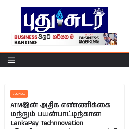
Skip
to
content
BUSINESS
ATMஇன் அதிக எண்ணிக்கை
மற்றும் பயன்பாட்டிற்கான
LankaPay Technnovation