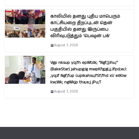
காலியில் தனது புதிய மாபெரும்
காட்சியறை திறப்புடன் தென்
பகுதியில் தனது இருப்பை
விரிவுபடுத்தும் ‘பெஷன் பக்’
August 7, 2026
Vgp nksup yq;fh epWtdk; “Ngf;];lhu;”
(BakeStar) jahupg;ig mwpKfg;gLj;Jfpd;wJ:
,yq;if Ngf;fup cupikahsu;fSf;fhd xU eilKiw
kw;Wk; ngWkjp tha;e;j jPu;T
August 7, 2026