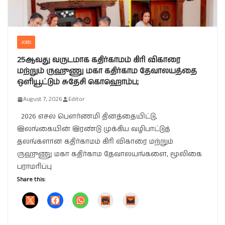
JOBS
25ஆவது வருடமாக கதிர்காமம் கிரி விகாரை
மற்றும் ருஹுணு மகா கதிர்காம தேவாலயத்தை
ஒளியூட்டும் சுதேசி கொஹொம்ப;
August 7, 2026
Editor
2026 எசல பௌர்ணமி தினத்தையிட்டு,
இலங்கையின் இரண்டு முக்கிய வழிபாட்டுத்
தலங்களான கதிர்காமம் கிரி விகாரை மற்றும்
ருஹுணு மகா கதிர்காம தேவாலயங்களை, மூலிகை
பராமரிப்பு
Share this: