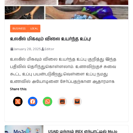
BUSINESS
LOCAL
உலகில் மிகவும் விலை உயர்ந்த உப்பு!
January 28, 2025
Editor
உலகில் மிகவும் விலை உயர்ந்த உப்பு குறித்து இந்த
பதிவில் தெரிந்துகொள்ளலாம். உணவிற்குச் சுவை
கூட்ட உப்பு பயன்படுகிறது.வெள்ளை உப்பு நமது
உணவில் அயோடினை சேர்ப்பதற்கான ஆதாரமாக
Share this:
USAID மற்றும் IREX ஏற்பாட்டில் MoJo