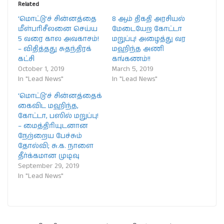
Related
‘மொட்டு’ச் சின்னத்தை
8 ஆம் திகதி அரசியல்
மீள்பரிசீலனை செய்ய
மேடையேற கோட்டா
5 வரை கால அவகாசம்!
மறுப்பு! அழைத்து வர
– விதித்தது சுதந்திரக்
மஹிந்த அணி
கட்சி
கங்கணம்!!
October 1, 2019
March 5, 2019
In "Lead News"
In "Lead News"
‘மொட்டு’ச் சின்னத்தைக்
கைவிட மஹிந்த,
கோட்டா, பஸில் மறுப்பு!
– மைத்திரியுடனான
நேற்றைய பேச்சும்
தோல்வி; சு.க. நாளை
தீர்க்கமான முடிவு
September 29, 2019
In "Lead News"