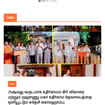
May 16, 2023
Jobs
JOBS
25ஆவது வருடமாக கதிர்காமம் கிரி விகாரை
மற்றும் ருஹுணு மகா கதிர்காம தேவாலயத்தை
ஒளியூட்டும் சுதேசி கொஹொம்ப;