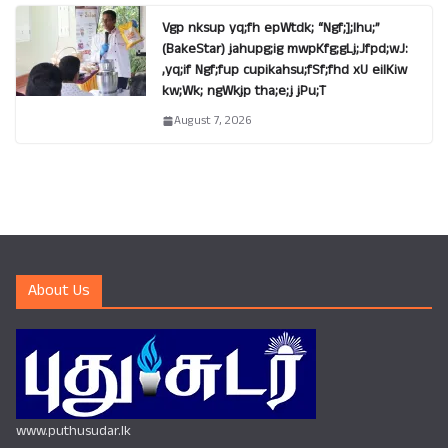
Vgp nksup yq;fh epWtdk; “Ngf;];lhu;”
(BakeStar) jahupg;ig mwpKfg;gLj;Jfpd;wJ:
,yq;if Ngf;fup cupikahsu;fSf;fhd xU eilKiw
kw;Wk; ngWkjp tha;e;j jPu;T
August 7, 2026
About Us
www.puthusudar.lk