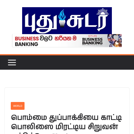
Skip
to
content
WORLD
பொம்மை துப்பாக்கியை காட்டி
பொலிஸை மிரட்டிய சிறுவன்