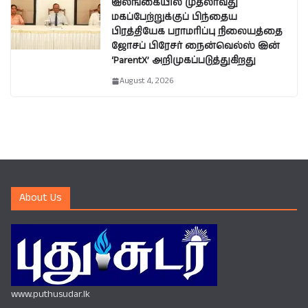
இலங்கையில் முதலாவது
மகப்பேற்றுக்குப் பிந்தைய
பிரத்தியேக பராமரிப்பு நிலையத்தை
ஜோசப் பிரேசர் நைன்வெல்ஸ் இன்
‘ParentX’ அறிமுகப்படுத்துகிறது
August 4, 2026
About Us
www.puthusudar.lk