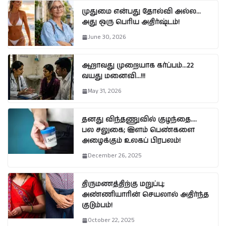
முதுமை என்பது தோல்வி அல்ல…
அது ஒரு பெரிய அதிர்ஷ்டம்!
June 30, 2026
ஆறாவது முறையாக கர்ப்பம்…22
வயது மனைவி…!!!
May 31, 2026
தனது விந்தணுவில் குழந்தை….
பல சலுகை; இளம் பெண்களை
அழைக்கும் உலகப் பிரபலம்!
December 26, 2025
திருமணத்திற்கு மறுப்பு;
அண்ணியாரின் செயலால் அதிர்ந்த
குடும்பம்!
October 22, 2025