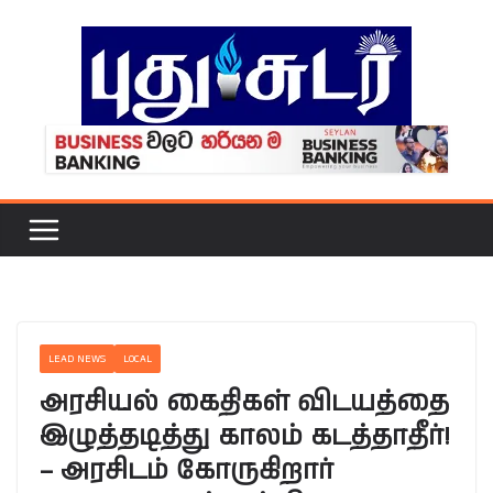
Skip
to
content
LEAD NEWS
LOCAL
அரசியல் கைதிகள் விடயத்தை
இழுத்தடித்து காலம் கடத்தாதீர்!
– அரசிடம் கோருகிறார்