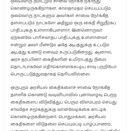
ஒவ்வொரு நிமிடமும் சாவை நோக்கி நகர்ந்து
கொண்டிருக்கிறார்கள். காலதாமதம் செய்யப்படும்
ஒவ்வொரு நாட்களும் அவர்கள் சாவை நோக்கித்
தள்ளப்படும் நாட்களே! அதிலும் ஒரு கைதி சிறுநீரகப்
பாதிப்புக்கு உள்ளாகியுள்ளார். இன்னொருவர்
ஏற்கனவே பாரிசவாதப் பாதிப்புக்கு உள்ளானவர்
என்றும் அவர் மீண்டும் அதே ஆபத்துக்கு உட்படும்
ஆபத்து உண்டு எனவும் கூறப்படுகின்றது. ஆனால்,
அரச தரப்பினர் கைதிகளின் உயிராபத்து நிலை
தொடர்பாகவோ எதிர்கொள்ளக்கூடிய சாவு பற்றியோ
பொருட்படுத்துவதாகத் தெரியவில்லை.
ஒருபுறம் அரசியல் கைதிகளைச் சாவை நோக்கித்
தள்ளிக் கொண்டு வவுனியாவில் புனர்வாழ்வு பெற்ற
கைதிகளைப் விடுவித்துப் பெரும் விளம்பரம் செய்து
சர்வதேச சமூகத்துக்கு வானவேடிக்கை காட்டிக்
கொண்டிருக்கின்றனர். பொதுமக்கள், அரசியல்
கைதிகளை விடுதலை செய்யும்படி யாழ்ப்பாணம்,