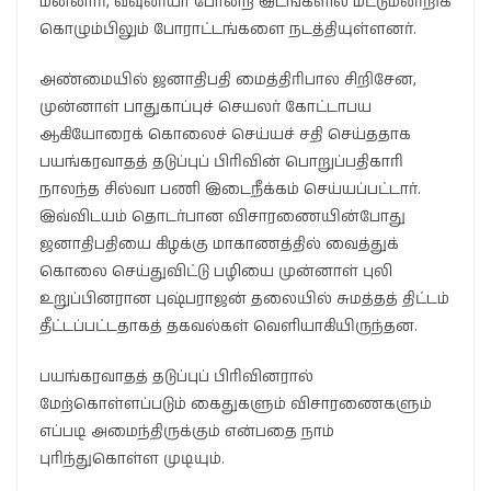
மன்னார், வவுனியா போன்ற இடங்களில் மட்டுமனிறிக்
கொழும்பிலும் போராட்டங்களை நடத்தியுள்ளனர்.
அண்மையில் ஜனாதிபதி மைத்திரிபால சிறிசேன,
முன்னாள் பாதுகாப்புச் செயலர் கோட்டாபய
ஆகியோரைக் கொலைச் செய்யச் சதி செய்ததாக
பயங்கரவாதத் தடுப்புப் பிரிவின் பொறுப்பதிகாரி
நாலந்த சில்வா பணி இடைநீக்கம் செய்யப்பட்டார்.
இவ்விடயம் தொடர்பான விசாரணையின்போது
ஜனாதிபதியை கிழக்கு மாகாணத்தில் வைத்துக்
கொலை செய்துவிட்டு பழியை முன்னாள் புலி
உறுப்பினரான புஷ்பராஜன் தலையில் சுமத்தத் திட்டம்
தீட்டப்பட்டதாகத் தகவல்கள் வெளியாகியிருந்தன.
பயங்கரவாதத் தடுப்புப் பிரிவினரால்
மேற்கொள்ளப்படும் கைதுகளும் விசாரணைகளும்
எப்படி அமைந்திருக்கும் என்பதை நாம்
புரிந்துகொள்ள முடியும்.