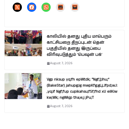
காலியில் தனது புதிய மாபெரும்
காட்சியறை திறப்புடன் தென்
பகுதியில் தனது இருப்பை
விரிவுபடுத்தும் ‘பெஷன் பக்’
August 7, 2026
Vgp nksup yq;fh epWtdk; “Ngf;];lhu;”
(BakeStar) jahupg;ig mwpKfg;gLj;Jfpd;wJ:
,yq;if Ngf;fup cupikahsu;fSf;fhd xU eilKiw
kw;Wk; ngWkjp tha;e;j jPu;T
August 7, 2026