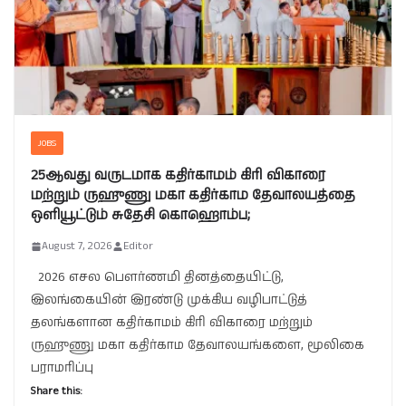
JOBS
25ஆவது வருடமாக கதிர்காமம் கிரி விகாரை
மற்றும் ருஹுணு மகா கதிர்காம தேவாலயத்தை
ஒளியூட்டும் சுதேசி கொஹொம்ப;
August 7, 2026
Editor
2026 எசல பௌர்ணமி தினத்தையிட்டு,
இலங்கையின் இரண்டு முக்கிய வழிபாட்டுத்
தலங்களான கதிர்காமம் கிரி விகாரை மற்றும்
ருஹுணு மகா கதிர்காம தேவாலயங்களை, மூலிகை
பராமரிப்பு
Share this: