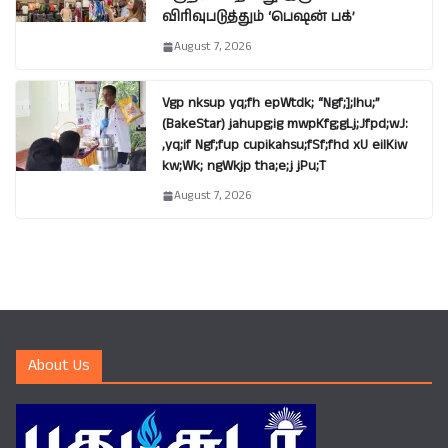
விரிவுபடுத்தும் ‘பெஷன் பக்’
August 7, 2026
Vgp nksup yq;fh epWtdk; “Ngf;];lhu;”
(BakeStar) jahupg;ig mwpKfg;gLj;Jfpd;wJ:
,yq;if Ngf;fup cupikahsu;fSf;fhd xU eilKiw
kw;Wk; ngWkjp tha;e;j jPu;T
August 7, 2026
About Us