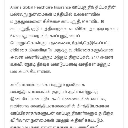
Allianz Global Healthcare Insurance காப்புறுதித் திட்டத்தின்
பல்வேறு நன்மைகள் மத்தியில் உலகளாவில்
மருத்துவமனை சிகிச்சை காப்புறுதி, கொவிட்-19
காப்புறுதி, குடும்பத்தினருக்கான விசேட தள்ளுபடிகள்,
64 வயது வரையில் காப்புறுதியைப்
பெற்றுக்கொள்ளும் தகைமை, தேர்ந்தெடுக்கப்பட்ட
சிகிச்சை (வெளிநாடு), மருத்துவ சிகிச்சைகளுக்கான
அவசர வெளியேற்றம் மற்றும் திரும்புதல், 24/7 அவசர
உதவி, நேரடி தீர்வுக் கொடுப்பனவு வசதிகள் மற்றும்
பல அடங்கியுள்ளன.
அலியான்ஸ் லங்கா மற்றும் நவலோக
வைத்தியசாலைகள் குழுமம் ஆகியவற்றுக்கு
இடையேயான புதிய கூட்டாண்மையின் ஊடாக,
நவலோக வைத்தியசாலைகளில் பிரத்தியேகமான
வரப்பிரசாதங்களுடன் காப்புறுதிதாரர்களுக்கு இந்த
விரிவான நன்மைகள் மேலும் அதிகரிக்கப்படும்.
கொழும்பு நகர எல்லைக்குள் கட்டணமின்றி