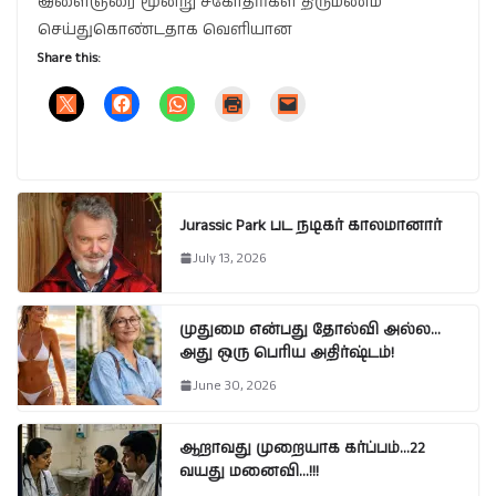
இளைஞரை மூன்று சகோதரிகள் திருமணம்
செய்துகொண்டதாக வெளியான
Share this:
Jurassic Park பட நடிகர் காலமானார்
July 13, 2026
முதுமை என்பது தோல்வி அல்ல…
அது ஒரு பெரிய அதிர்ஷ்டம்!
June 30, 2026
ஆறாவது முறையாக கர்ப்பம்…22
வயது மனைவி…!!!