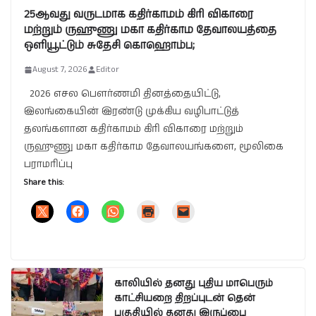
25ஆவது வருடமாக கதிர்காமம் கிரி விகாரை
மற்றும் ருஹுணு மகா கதிர்காம தேவாலயத்தை
ஒளியூட்டும் சுதேசி கொஹொம்ப;
August 7, 2026
Editor
2026 எசல பௌர்ணமி தினத்தையிட்டு,
இலங்கையின் இரண்டு முக்கிய வழிபாட்டுத்
தலங்களான கதிர்காமம் கிரி விகாரை மற்றும்
ருஹுணு மகா கதிர்காம தேவாலயங்களை, மூலிகை
பராமரிப்பு
Share this:
காலியில் தனது புதிய மாபெரும்
காட்சியறை திறப்புடன் தென்
பகுதியில் தனது இருப்பை