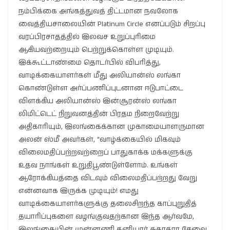
நம்பிக்கை அங்கத்துவத் திட்டமான நவலோக
வைத்தியசாலையின் Platinum Circle எனப்படும் சிறப்பு
வரப்பிரசாதத்தில் இலவச உறுப்புரிமை
ஆகியவற்றையும் பெற்றுக்கொள்ள முடியும்.
இக்கூட்டாண்மை தொடர்பில் விபரித்து,
வாடிக்கையாளர்கள் மீது அலியான்ஸ் லங்கா
கொண்டுள்ள அர்ப்பணிப்புடனான ஈடுபாட்டை
விளக்கிய அலியான்ஸ் இன்சூரன்ஸ் லங்கா
லிமிட்டெட் நிறுவனத்தின் பிரதம நிறைவேற்று
அதிகாரியும், இலங்கைக்கான முகாமையாளருமான
அலன் ஸ்மீ அவர்கள், “வாழ்க்கையில் மிகவும்
விலைமதிப்பற்றவற்றைப் பாதுகாக்க மக்களுக்கு
உதவ நாங்கள் உறுதிபூண்டுள்ளோம். உங்கள்
ஆரோக்கியத்தை விடவும் விலைமதிப்பற்றது வேறு
என்னவாக இருக்க முடியும்! எமது
வாடிக்கையாளர்களுக்கு தலைசிறந்த காப்புறுதித்
தயாரிப்புகளை வழங்குவதற்கான இந்த ஆர்வமே,
இலங்கையின் முன்னணி தனியார் சுகாதார சேவை