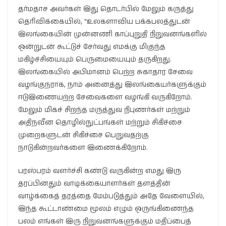
தர்மதாச அவர்கள் இது தொடர்பில் மேலும் கருத்து
தெரிவிக்கையில், “உலகளாவிய பக்கபலத்துடன்
இலங்கையின் முன்னணி காப்புறுதி நிறுவனங்களில்
ஒன்றுடன் கூட்டுச் சேர்வது எமக்கு மிகுந்த
மகிழ்ச்சியையும் பெருமையையும் தருகிறது.
இலங்கையில் அபிமானம் பெற்ற சுகாதார சேவை
வழங்குநராக, நாம் அனைத்து இலங்கையர்களுக்கும்
ஈடுஇணையற்ற சேவைகளை வழங்கி வருகிறோம்.
மேலும் மிகச் சிறந்த மருத்துவ நிபுணர்கள் மற்றும்
அதிநவீன தொழில்நுட்பங்கள் மற்றும் சிகிச்சை
முறைகளுடன் சிகிச்சை பெறுவதற்கு
நாடுகின்றவர்களை இணைக்கிறோம்.
பரஸ்பரம் வளர்ச்சி கண்டு வருகின்ற எமது இரு
தரப்பினதும் வாடிக்கையாளர்கள் தளத்தின்
வாழ்க்கைத் தரத்தை மேம்படுத்தும் அதே வேளையில்,
இந்த கூட்டாண்மை மூலம் எழும் ஒருங்கிணைந்த
பலம் எங்கள் இரு நிறுவனங்களுக்கும் மதிப்பைத்