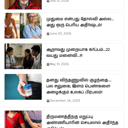
July 13, 2026
முதுமை என்பது தோல்வி அல்ல…
அது ஒரு பெரிய அதிர்ஷ்டம்!
June 30, 2026
ஆறாவது முறையாக கர்ப்பம்…22
வயது மனைவி…!!!
May 31, 2026
தனது விந்தணுவில் குழந்தை….
பல சலுகை; இளம் பெண்களை
அழைக்கும் உலகப் பிரபலம்!
December 26, 2025
திருமணத்திற்கு மறுப்பு;
அண்ணியாரின் செயலால் அதிர்ந்த