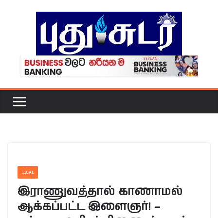
Skip
to
content
LOCAL
இராணுவத்தால் காணாமல்
ஆக்கப்பட்ட இளைஞர்! –