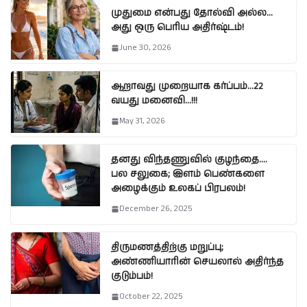
முதுமை என்பது தோல்வி அல்ல…
அது ஒரு பெரிய அதிர்ஷ்டம்!
June 30, 2026
ஆறாவது முறையாக கர்ப்பம்…22
வயது மனைவி…!!!
May 31, 2026
தனது விந்தணுவில் குழந்தை….
பல சலுகை; இளம் பெண்களை
அழைக்கும் உலகப் பிரபலம்!
December 26, 2025
திருமணத்திற்கு மறுப்பு;
அண்ணியாரின் செயலால் அதிர்ந்த
குடும்பம்!
October 22, 2025