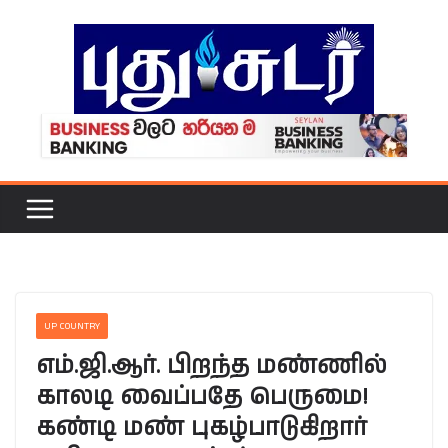
Skip
to
content
UP COUNTRY
எம்.ஜி.ஆர். பிறந்த மண்ணில்
காலடி வைப்பதே பெருமை!
கண்டி மண் புகழ்பாடுகிறார்