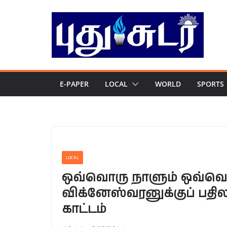
Skip
to
content
E-PAPER
LOCAL
WORLD
SPORTS
LOCAL
ஒவ்வொரு நாளும் ஒவ்வொ
விக்னேஸ்வரனுக்குப் பதிலள
காட்டம்