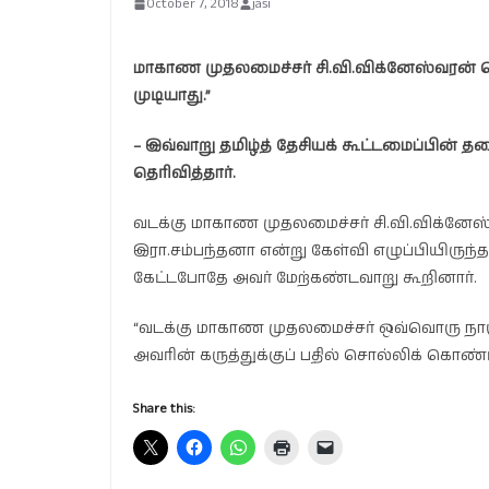
October 7, 2018
jasi
மாகாண முதலமைச்சர் சி.வி.விக்னேஸ்வரன் தெரி
முடியாது.”
– இவ்வாறு தமிழ்த் தேசியக் கூட்டமைப்பின் த
தெரிவித்தார்.
வடக்கு மாகாண முதலமைச்சர் சி.வி.விக்னேஸ
இரா.சம்பந்தனா என்று கேள்வி எழுப்பியிருந்
கேட்டபோதே அவர் மேற்கண்டவாறு கூறினார்.
“வடக்கு மாகாண முதலமைச்சர் ஒவ்வொரு நாளும
அவரின் கருத்துக்குப் பதில் சொல்லிக் கொண்டிர
Share this: