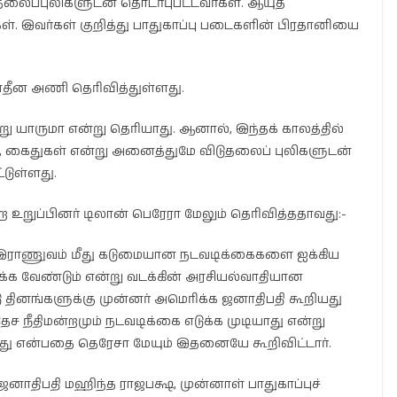
ைப்புலிகளுடன் தொடர்புபட்டவர்கள். ஆயுத
 இவர்கள் குறித்து பாதுகாப்பு படைகளின் பிரதானியை
ுயாதீன அணி தெரிவித்துள்ளது.
ு யாருமா என்று தெரியாது. ஆனால், இந்தக் காலத்தில்
ொலை, கைதுகள் என்று அனைத்துமே விடுதலைப் புலிகளுடன்
டுள்ளது.
றுப்பினர் டிலான் பெரேரா மேலும் தெரிவித்ததாவது:-
ல் இராணுவம் மீது கடுமையான நடவடிக்கைகளை ஐக்கிய
க வேண்டும் என்று வடக்கின் அரசியல்வாதியான
ு தினங்களுக்கு முன்னர் அமெரிக்க ஜனாதிபதி கூறியது
ச நீதிமன்றமும் நடவடிக்கை எடுக்க முடியாது என்று
ிட்டது என்பதை தெரேசா மேயும் இதனையே கூறிவிட்டார்.
 ஜனாதிபதி மஹிந்த ராஜபக்ஷ, முன்னாள் பாதுகாப்புச்