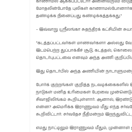
காணாமல் ஆக்கப்பட்டோர் அனைவருமே விடுதல
மோதலின்போதே புலிகள் காணாமல்போனார்கள்.
தண்டிக்க நினைப்பது கண்டிக்கத்தக்கது.”
– இவ்வாறு ஸ்ரீலங்கா சுதந்திரக் கட்சியின் ச
“கடத்தப்பட்டவர்கள் மாணவர்களா அல்லது வேற
இடம்பெற்ற துப்பாக்கிச் சூடு, கடத்தல், க
தொடர்புபட்டவை எனவும் அந்த அணி குறிப்பிட்
இது தொடர்பில் அந்த அணியின் நாடாளுமன்ற உ
போர்க் குற்றங்கள் குறித்த நடவடிக்கைகளி
நாடுகள் மனித உரிமைகள் பேரவை முன்னெடுக்
சிவாஜிலிங்கம் கூறியுள்ளார். ஆனால், இரண்ட
என்ன? அமெரிக்க இராணுவம் மீது எந்த சர்வதே
கூறிவிட்டார். சர்வதேச நீதிமன்றம் இறந்துவ
எமது நாட்டிலும் இராணுவம் மீதும், முன்னாள்