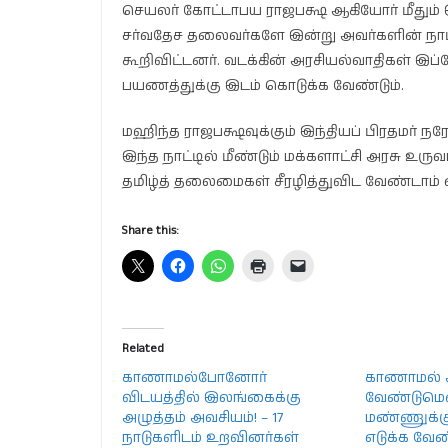
செயலர் கோட்டாபய ராஜபக்ஷ ஆகியோர் மீதும் 
சர்வதேச தலைவர்களே இன்று அவர்களின் நாட்ட
கூறிவிட்டனர். வடக்கின் அரசியல்வாதிகள் இப
பயணத்துக்கு இடம் கொடுக்க வேண்டும்.
மஹிந்த ராஜபக்ஷவுக்கும் இந்தியப் பிரதமர் நர
இந்த நாட்டில் மீண்டும் மக்களாட்சி அரசு உரு
தமிழ்த் தலைமைகள் சீரழித்துவிட வேண்டாம் என
Share this:
Related
காணாமல்போனோர்
காணாமல் ஆ
விடயத்தில் இலங்கைக்கு
வேண்டுமெ
அழுத்தம் அவசியம்! – 17
மண்ணுக்கு
நாடுகளிடம் உறவினர்கள்
எடுக்க வேண