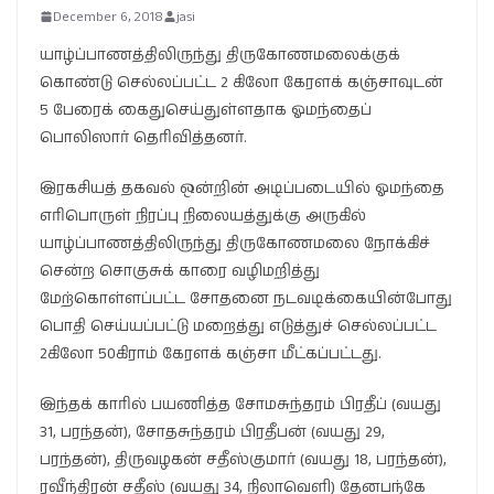
December 6, 2018
jasi
யாழ்ப்பாணத்திலிருந்து திருகோணமலைக்குக்
கொண்டு செல்லப்பட்ட 2 கிலோ கேரளக் கஞ்சாவுடன்
5 பேரைக் கைதுசெய்துள்ளதாக ஓமந்தைப்
பொலிஸார் தெரிவித்தனர்.
இரகசியத் தகவல் ஒன்றின் அடிப்படையில் ஓமந்தை
எரிபொருள் நிரப்பு நிலையத்துக்கு அருகில்
யாழ்ப்பாணத்திலிருந்து திருகோணமலை நோக்கிச்
சென்ற சொகுசுக் காரை வழிமறித்து
மேற்கொள்ளப்பட்ட சோதனை நடவடிக்கையின்போது
பொதி செய்யப்பட்டு மறைத்து எடுத்துச் செல்லப்பட்ட
2கிலோ 50கிராம் கேரளக் கஞ்சா மீட்கப்பட்டது.
இந்தக் காரில் பயணித்த சோமசுந்தரம் பிரதீப் (வயது
31, பரந்தன்), சோதசுந்தரம் பிரதீபன் (வயது 29,
பரந்தன்), திருவழகன் சதீஸ்குமார் (வயது 18, பரந்தன்),
ரவீந்திரன் சதீஸ் (வயது 34, நிலாவெளி) தேனபந்கே