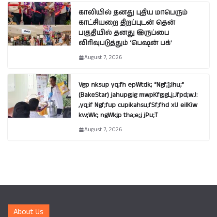
காலியில் தனது புதிய மாபெரும்
காட்சியறை திறப்புடன் தென்
பகுதியில் தனது இருப்பை
விரிவுபடுத்தும் ‘பெஷன் பக்’
August 7, 2026
Vgp nksup yq;fh epWtdk; “Ngf;];lhu;”
(BakeStar) jahupg;ig mwpKfg;gLj;Jfpd;wJ:
,yq;if Ngf;fup cupikahsu;fSf;fhd xU eilKiw
kw;Wk; ngWkjp tha;e;j jPu;T
August 7, 2026
About Us