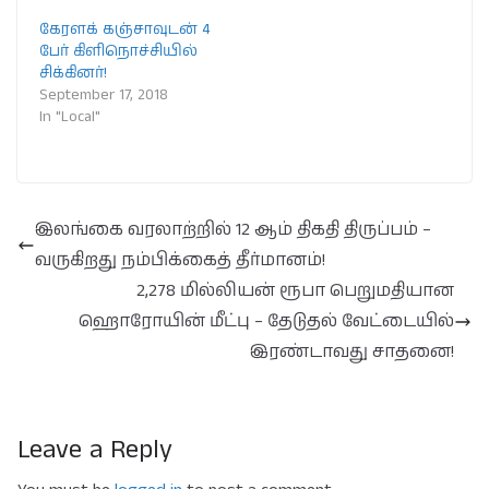
கேரளக் கஞ்சாவுடன் 4
பேர் கிளிநொச்சியில்
சிக்கினர்!
September 17, 2018
In "Local"
இலங்கை வரலாற்றில் 12 ஆம் திகதி திருப்பம் –
வருகிறது நம்பிக்கைத் தீர்மானம்!
2,278 மில்லியன் ரூபா பெறுமதியான
ஹொரோயின் மீட்பு – தேடுதல் வேட்டையில்
இரண்டாவது சாதனை!
Leave a Reply