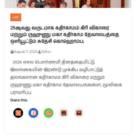
JOBS
25ஆவது வருடமாக கதிர்காமம் கிரி விகாரை
மற்றும் ருஹுணு மகா கதிர்காம தேவாலயத்தை
ஒளியூட்டும் சுதேசி கொஹொம்ப;
August 7, 2026
Editor
2026 எசல பௌர்ணமி தினத்தையிட்டு,
இலங்கையின் இரண்டு முக்கிய வழிபாட்டுத்
தலங்களான கதிர்காமம் கிரி விகாரை மற்றும்
ருஹுணு மகா கதிர்காம தேவாலயங்களை, மூலிகை
பராமரிப்பு
Share this: