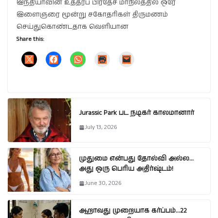
இந்தியாவின் உத்தரப் பிரதேச மாநிலத்தில் ஒரே
இளைஞரை மூன்று சகோதரிகள் திருமணம்
செய்துகொண்டதாக வெளியான
Share this:
Jurassic Park பட நடிகர் காலமானார்
July 13, 2026
முதுமை என்பது தோல்வி அல்ல…
அது ஒரு பெரிய அதிர்ஷ்டம்!
June 30, 2026
ஆறாவது முறையாக கர்ப்பம்…22