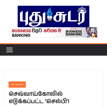
Skip
to
content
TECHNOLOGY
செவ்வாய்கோலில்
எடுக்கப்பட்ட ‘செல்பி’!