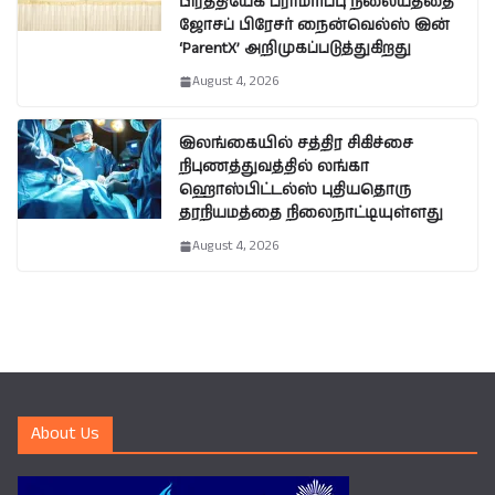
பிரத்தியேக பராமரிப்பு நிலையத்தை
ஜோசப் பிரேசர் நைன்வெல்ஸ் இன்
‘ParentX’ அறிமுகப்படுத்துகிறது
August 4, 2026
இலங்கையில் சத்திர சிகிச்சை
நிபுணத்துவத்தில் லங்கா
ஹொஸ்பிட்டல்ஸ் புதியதொரு
தரநியமத்தை நிலைநாட்டியுள்ளது
August 4, 2026
About Us