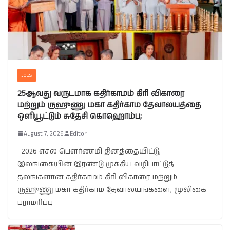
JOBS
25ஆவது வருடமாக கதிர்காமம் கிரி விகாரை
மற்றும் ருஹுணு மகா கதிர்காம தேவாலயத்தை
ஒளியூட்டும் சுதேசி கொஹொம்ப;
August 7, 2026
Editor
2026 எசல பௌர்ணமி தினத்தையிட்டு,
இலங்கையின் இரண்டு முக்கிய வழிபாட்டுத்
தலங்களான கதிர்காமம் கிரி விகாரை மற்றும்
ருஹுணு மகா கதிர்காம தேவாலயங்களை, மூலிகை
பராமரிப்பு