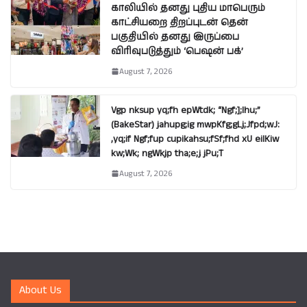
காலியில் தனது புதிய மாபெரும்
காட்சியறை திறப்புடன் தென்
பகுதியில் தனது இருப்பை
விரிவுபடுத்தும் ‘பெஷன் பக்’
August 7, 2026
Vgp nksup yq;fh epWtdk; “Ngf;];lhu;”
(BakeStar) jahupg;ig mwpKfg;gLj;Jfpd;wJ:
,yq;if Ngf;fup cupikahsu;fSf;fhd xU eilKiw
kw;Wk; ngWkjp tha;e;j jPu;T
August 7, 2026
About Us